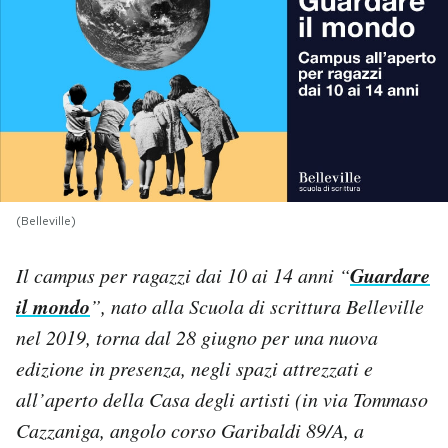
PODCAST
NEWSLETTER
I MIEI PREFERITI
(Belleville)
SHOP
Guardare
Il campus per ragazzi dai 10 ai 14 anni “
il mondo
”, nato alla Scuola di scrittura Belleville
CALENDARIO
nel 2019, torna dal 28 giugno per una nuova
edizione in presenza, negli spazi attrezzati e
AREA PERSONALE
all’aperto della Casa degli artisti (in via Tommaso
Area Personale
Cazzaniga, angolo corso Garibaldi 89/A, a
Newsletter