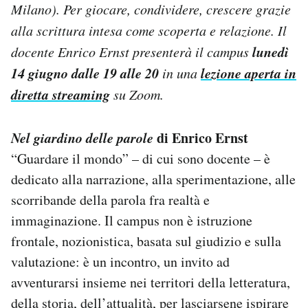
Milano). Per giocare, condividere, crescere grazie
Notifiche mobile
alla scrittura intesa come scoperta e relazione. Il
Regala il Post
Hai bisogno di aiuto?
lunedì
docente Enrico Ernst presenterà il campus
Esci
14 giugno dalle 19 alle 20
lezione aperta in
in una
diretta streaming
su Zoom.
Nel giardino delle parole
di Enrico Ernst
“Guardare il mondo” – di cui sono docente – è
dedicato alla narrazione, alla sperimentazione, alle
scorribande della parola fra realtà e
immaginazione. Il campus non è istruzione
frontale, nozionistica, basata sul giudizio e sulla
valutazione: è un incontro, un invito ad
avventurarsi insieme nei territori della letteratura,
della storia, dell’attualità, per lasciarsene ispirare