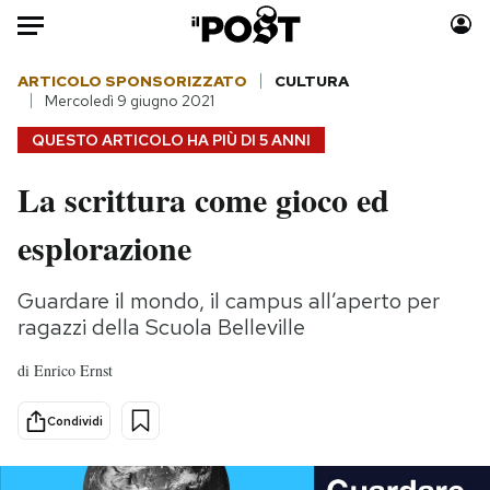
Auto
ARTICOLO SPONSORIZZATO
CULTURA
Mercoledì 9 giugno 2021
HOME
QUESTO ARTICOLO HA PIÙ DI
5 ANNI
Italia
Moda
La scrittura come gioco ed
Mondo
Libri
esplorazione
Politica
Consumismi
Tecnologia
Storie/Idee
Guardare il mondo, il campus all’aperto per
Internet
Ok Boomer!
ragazzi della Scuola Belleville
Scienza
Media
di
Enrico Ernst
Cultura
Europa
Economia
Altrecose
Condividi
Sport
Mondiali calcio 2026