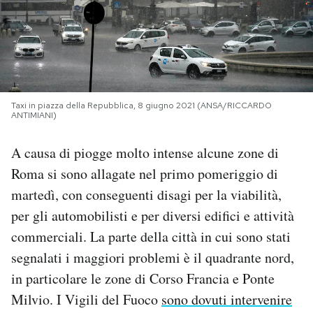
PODCAST
NEWSLETTER
Taxi in piazza della Repubblica, 8 giugno 2021 (ANSA/RICCARDO
ANTIMIANI)
I MIEI PREFERITI
A causa di piogge molto intense alcune zone di
SHOP
Roma si sono allagate nel primo pomeriggio di
martedì, con conseguenti disagi per la viabilità,
CALENDARIO
per gli automobilisti e per diversi edifici e attività
commerciali. La parte della città in cui sono stati
segnalati i maggiori problemi è il quadrante nord,
AREA PERSONALE
in particolare le zone di Corso Francia e Ponte
Area Personale
Milvio. I Vigili del Fuoco
sono dovuti intervenire
Newsletter