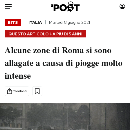
Auto
BITS
ITALIA
Martedì 8 giugno 2021
QUESTO ARTICOLO HA PIÙ DI
5 ANNI
HOME
Alcune zone di Roma si sono
Italia
Moda
Mondo
Libri
allagate a causa di piogge molto
Politica
Consumismi
intense
Tecnologia
Storie/Idee
Internet
Ok Boomer!
Scienza
Media
Condividi
Cultura
Europa
Economia
Altrecose
Sport
Mondiali calcio 2026