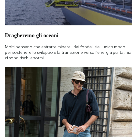
Dragheremo gli oceani
Molti pensano che estrarre minerali dai fondali sia l'unico modo
per sostenere lo sviluppo e la transizione verso l'energia pulita, ma
ci sono rischi enormi