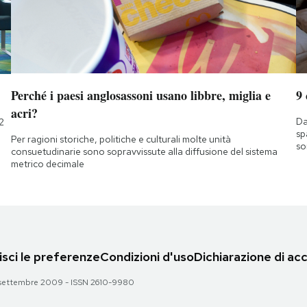
Perché i paesi anglosassoni usano libbre, miglia e
9
acri?
Da
2
sp
Per ragioni storiche, politiche e culturali molte unità
so
consuetudinarie sono sopravvissute alla diffusione del sistema
metrico decimale
sci le preferenze
Condizioni d'uso
Dichiarazione di acc
 28 settembre 2009 - ISSN 2610-9980