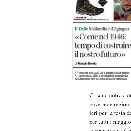
PODCAST
NEWSLETTER
I MIEI PREFERITI
SHOP
CALENDARIO
Ci sono notizie di
governo e regioni 
AREA PERSONALE
ieri per la festa
per tutti i maggi
Area Personale
Newsletter
sospensione del pa