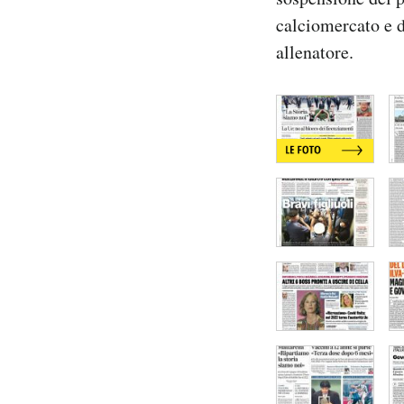
Notifiche mobile
calciomercato e 
Regala il Post
allenatore.
Hai bisogno di aiuto?
Esci