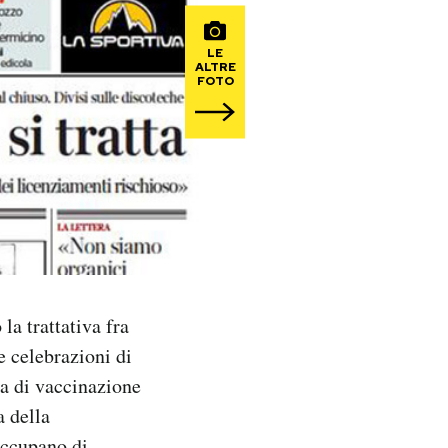
LE
ALTRE
FOTO
la trattativa fra
le celebrazioni di
na di vaccinazione
a della
 occupano di