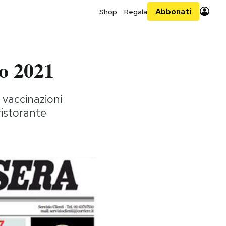
Abbonati
Shop
Regala
no 2021
e vaccinazioni
 ristorante