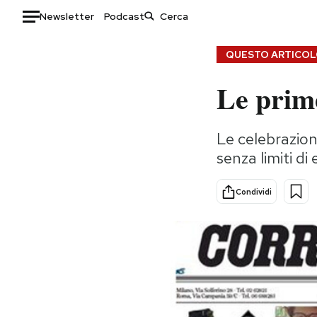
Newsletter
Podcast
Auto
QUESTO ARTICOLO
Le prime
HOME
Italia
Moda
Le celebrazioni
Mondo
Libri
senza limiti di
Politica
Consumismi
Tecnologia
Storie/Idee
Condividi
Internet
Ok Boomer!
Scienza
Media
Cultura
Europa
Economia
Altrecose
Sport
Mondiali calcio 2026