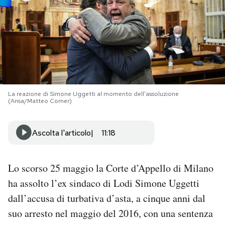
PODCAST
NEWSLETTER
I MIEI PREFERITI
La reazione di Simone Uggetti al momento dell'assoluzione
(Ansa/Matteo Corner)
SHOP
Ascolta l'articolo
11:18
CALENDARIO
Lo scorso 25 maggio la Corte d’Appello di Milano
ha assolto l’ex sindaco di Lodi Simone Uggetti
AREA PERSONALE
dall’accusa di turbativa d’asta, a cinque anni dal
Area Personale
suo arresto nel maggio del 2016, con una sentenza
Newsletter