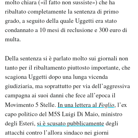
molto chiara («il fatto non sussiste») che ha
Notifiche mobile
ribaltato completamente la sentenza di primo
Regala il Post
grado, a seguito della quale Uggetti era stato
Hai bisogno di aiuto?
condannato a 10 mesi di reclusione e 300 euro di
Esci
multa.
Della sentenza si è parlato molto sui giornali non
tanto per il ribaltamento piuttosto importante, che
scagiona Uggetti dopo una lunga vicenda
giudiziaria, ma soprattutto per via dell’aggressiva
campagna ai suoi danni che fece all’epoca il
Movimento 5 Stelle.
In una lettera al
Foglio
, l’ex
capo politico del M5S Luigi Di Maio, ministro
degli Esteri,
si è scusato pubblicamente
degli
attacchi contro l’allora sindaco nei giorni