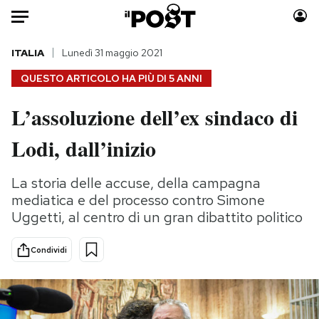
Auto
ITALIA
Lunedì 31 maggio 2021
QUESTO ARTICOLO HA PIÙ DI
5 ANNI
HOME
L’assoluzione dell’ex sindaco di
Italia
Moda
Lodi, dall’inizio
Mondo
Libri
Politica
Consumismi
La storia delle accuse, della campagna
Tecnologia
Storie/Idee
mediatica e del processo contro Simone
Internet
Ok Boomer!
Uggetti, al centro di un gran dibattito politico
Scienza
Media
Cultura
Europa
Condividi
Economia
Altrecose
Sport
Mondiali calcio 2026