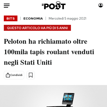
Auto
BITS
ECONOMIA
Mercoledì 5 maggio 2021
QUESTO ARTICOLO HA PIÙ DI
5 ANNI
HOME
Peloton ha richiamato oltre
Italia
Moda
Mondo
Libri
100mila tapis roulant venduti
Politica
Consumismi
negli Stati Uniti
Tecnologia
Storie/Idee
Internet
Ok Boomer!
Scienza
Media
Condividi
Cultura
Europa
Economia
Altrecose
Sport
Mondiali calcio 2026