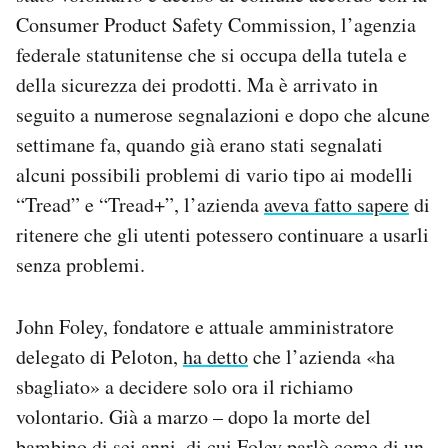
Notifiche mobile
Consumer Product Safety Commission, l’agenzia
Regala il Post
federale statunitense che si occupa della tutela e
Hai bisogno di aiuto?
della sicurezza dei prodotti. Ma è arrivato in
Esci
seguito a numerose segnalazioni e dopo che alcune
settimane fa, quando già erano stati segnalati
alcuni possibili problemi di vario tipo ai modelli
“Tread” e “Tread+”, l’azienda
aveva fatto sapere
di
ritenere che gli utenti potessero continuare a usarli
senza problemi.
John Foley, fondatore e attuale amministratore
delegato di Peloton,
ha detto
che l’azienda «ha
sbagliato» a decidere solo ora il richiamo
volontario. Già a marzo – dopo la morte del
bambino di sei anni, di cui Foley parlò come di un