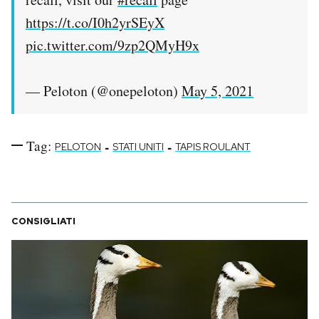
https://t.co/I0h2yrSEyX
pic.twitter.com/9zp2QMyH9x
— Peloton (@onepeloton)
May 5, 2021
Tag:
-
-
PELOTON
STATI UNITI
TAPIS ROULANT
CONSIGLIATI