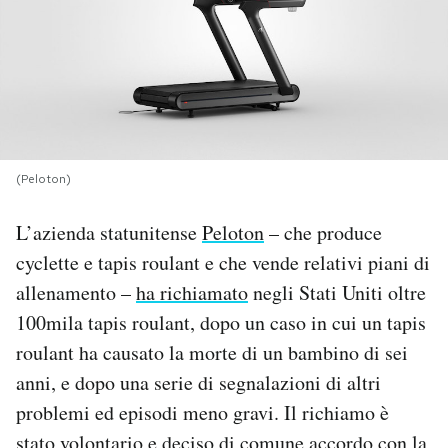
PODCAST
NEWSLETTER
I MIEI PREFERITI
(Peloton)
L’azienda statunitense
Peloton
– che produce
SHOP
cyclette e tapis roulant e che vende relativi piani di
allenamento –
ha richiamato
negli Stati Uniti oltre
CALENDARIO
100mila tapis roulant, dopo un caso in cui un tapis
roulant ha causato la morte di un bambino di sei
AREA PERSONALE
anni, e dopo una serie di segnalazioni di altri
problemi ed episodi meno gravi. Il richiamo è
Area Personale
Newsletter
stato volontario e deciso di comune accordo con la