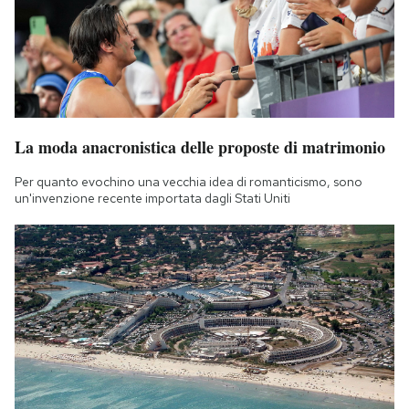
Notifiche mobile
Regala il Post
Hai bisogno di aiuto?
Esci
La moda anacronistica delle proposte di matrimonio
Per quanto evochino una vecchia idea di romanticismo, sono
un'invenzione recente importata dagli Stati Uniti