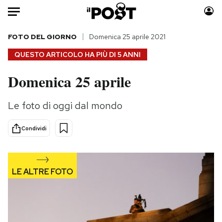
Auto
FOTO DEL GIORNO
Domenica 25 aprile 2021
QUESTO ARTICOLO HA PIÙ DI
5 ANNI
HOME
Domenica 25 aprile
Italia
Moda
Mondo
Libri
Le foto di oggi dal mondo
Politica
Consumismi
Tecnologia
Storie/Idee
Condividi
Internet
Ok Boomer!
Scienza
Media
Cultura
Europa
Economia
Altrecose
Sport
Mondiali calcio 2026