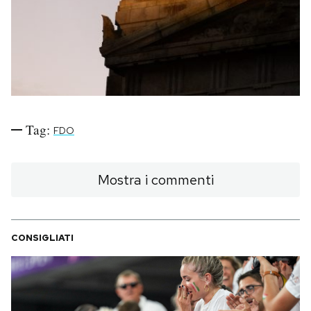
PODCAST
NEWSLETTER
I MIEI PREFERITI
Tag:
FDO
SHOP
Mostra i commenti
CALENDARIO
CONSIGLIATI
AREA PERSONALE
Area Personale
Newsletter