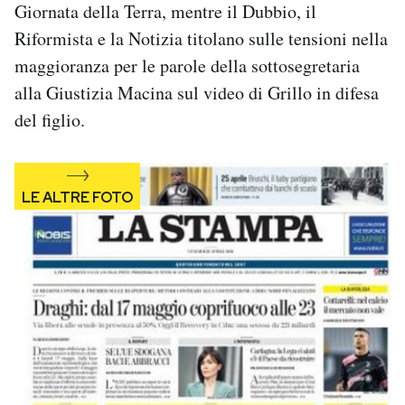
Giornata della Terra, mentre il Dubbio, il
Notifiche mobile
Riformista e la Notizia titolano sulle tensioni nella
Regala il Post
Hai bisogno di aiuto?
maggioranza per le parole della sottosegretaria
Esci
alla Giustizia Macina sul video di Grillo in difesa
del figlio.