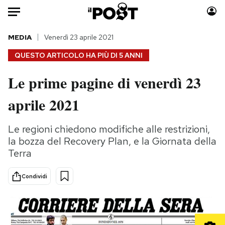
Auto
MEDIA
Venerdì 23 aprile 2021
QUESTO ARTICOLO HA PIÙ DI
5 ANNI
HOME
Le prime pagine di venerdì 23
Italia
Moda
aprile 2021
Mondo
Libri
Politica
Consumismi
Le regioni chiedono modifiche alle restrizioni,
Tecnologia
Storie/Idee
la bozza del Recovery Plan, e la Giornata della
Internet
Ok Boomer!
Terra
Scienza
Media
Cultura
Europa
Condividi
Economia
Altrecose
Sport
Mondiali calcio 2026