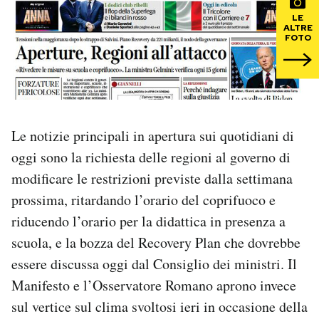
LE
ALTRE
PODCAST
FOTO
NEWSLETTER
I MIEI PREFERITI
Le notizie principali in apertura sui quotidiani di
oggi sono la richiesta delle regioni al governo di
SHOP
modificare le restrizioni previste dalla settimana
prossima, ritardando l’orario del coprifuoco e
CALENDARIO
riducendo l’orario per la didattica in presenza a
scuola, e la bozza del Recovery Plan che dovrebbe
essere discussa oggi dal Consiglio dei ministri. Il
AREA PERSONALE
Manifesto e l’Osservatore Romano aprono invece
Area Personale
sul vertice sul clima svoltosi ieri in occasione della
Newsletter