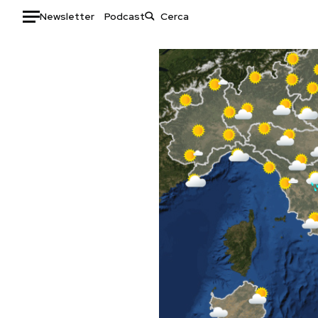
Newsletter
Podcast
Auto
HOME
Italia
Moda
Mondo
Libri
Politica
Consumismi
Tecnologia
Storie/Idee
Internet
Ok Boomer!
Scienza
Media
Cultura
Europa
Economia
Altrecose
Sport
Mondiali calcio 2026