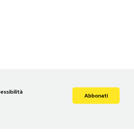
essibilità
Abbonati