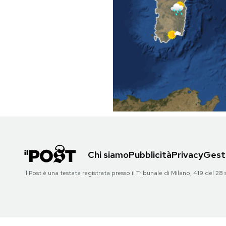
PODCAST
NEWSLETTER
I MIEI PREFERITI
SHOP
CALENDARIO
Chi siamo
Pubblicità
Privacy
Gesti
Il Post è una testata registrata presso il Tribunale di Milano, 419 del
AREA PERSONALE
Area Personale
Newsletter