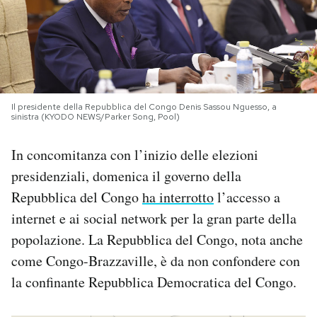
PODCAST
NEWSLETTER
Il presidente della Repubblica del Congo Denis Sassou Nguesso, a
sinistra (KYODO NEWS/Parker Song, Pool)
I MIEI PREFERITI
In concomitanza con l’inizio delle elezioni
SHOP
presidenziali, domenica il governo della
Repubblica del Congo
ha interrotto
l’accesso a
CALENDARIO
internet e ai social network per la gran parte della
popolazione. La Repubblica del Congo, nota anche
come Congo-Brazzaville, è da non confondere con
AREA PERSONALE
la confinante Repubblica Democratica del Congo.
Area Personale
Newsletter