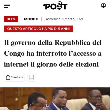
Auto
BITS
MONDO
Domenica 21 marzo 2021
QUESTO ARTICOLO HA PIÙ DI
5 ANNI
HOME
Il governo della Repubblica del
Italia
Moda
Mondo
Libri
Congo ha interrotto l’accesso a
Politica
Consumismi
internet il giorno delle elezioni
Tecnologia
Storie/Idee
Internet
Ok Boomer!
Scienza
Media
Condividi
Cultura
Europa
Economia
Altrecose
Sport
Mondiali calcio 2026