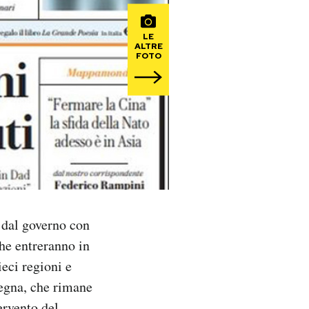
LE
ALTRE
FOTO
i dal governo con
che entreranno in
ieci regioni e
rdegna, che rimane
ervento del