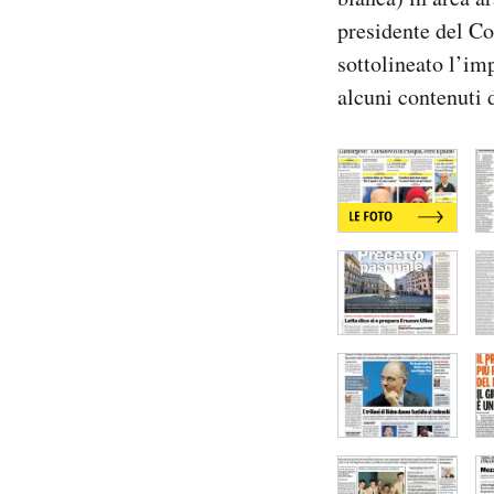
Notifiche mobile
presidente del Co
Regala il Post
sottolineato l’im
Hai bisogno di aiuto?
alcuni contenuti 
Esci