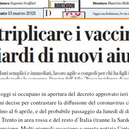
di oggi si occupano in apertura del decreto approvato ier
oni decise per contrastare la diffusione del coronavirus 
ino al 6 aprile, e del probabile passaggio da lunedì di d
 Trento in area rossa e del resto d’Italia (tranne la Sa
rancione. Molti giornali associano a questa notizia l’int