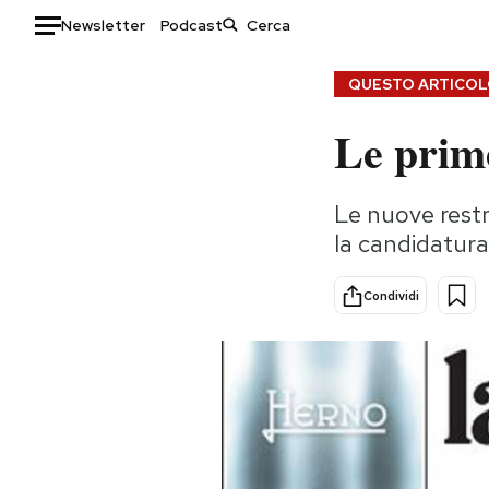
Newsletter
Podcast
Auto
QUESTO ARTICOLO
Le prim
HOME
Italia
Moda
Le nuove restr
Mondo
Libri
la candidatura
Politica
Consumismi
Tecnologia
Storie/Idee
Condividi
Internet
Ok Boomer!
Scienza
Media
Cultura
Europa
Economia
Altrecose
Sport
Mondiali calcio 2026