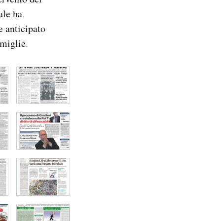
ale ha
e anticipato
amiglie.