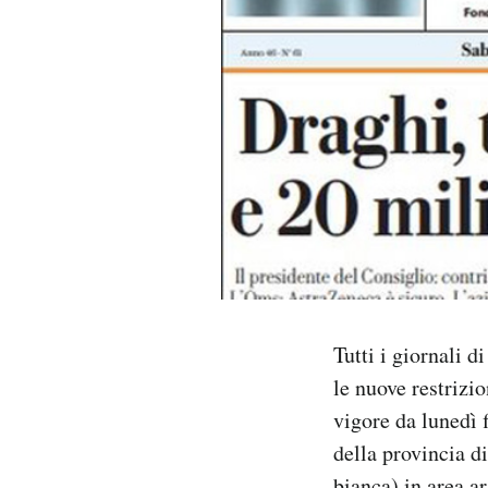
PODCAST
NEWSLETTER
I MIEI PREFERITI
SHOP
CALENDARIO
Tutti i giornali 
le nuove restrizi
AREA PERSONALE
vigore da lunedì f
della provincia di
Area Personale
Newsletter
bianca) in area a