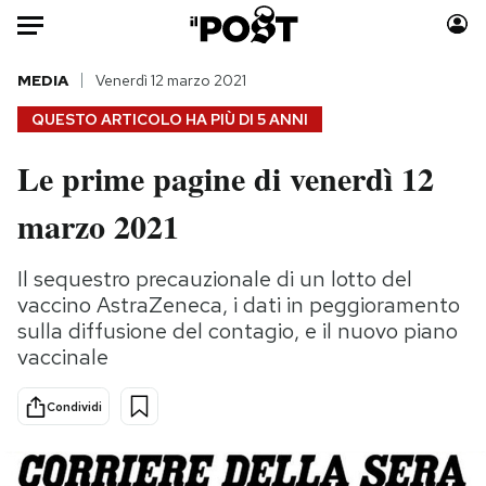
Auto
MEDIA
Venerdì 12 marzo 2021
QUESTO ARTICOLO HA PIÙ DI
5 ANNI
HOME
Le prime pagine di venerdì 12
Italia
Moda
marzo 2021
Mondo
Libri
Politica
Consumismi
Il sequestro precauzionale di un lotto del
Tecnologia
Storie/Idee
vaccino AstraZeneca, i dati in peggioramento
Internet
Ok Boomer!
sulla diffusione del contagio, e il nuovo piano
Scienza
Media
vaccinale
Cultura
Europa
Economia
Altrecose
Condividi
Sport
Mondiali calcio 2026