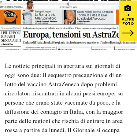
PODCAST
LE
ALTRE
FOTO
NEWSLETTER
I MIEI PREFERITI
Le notizie principali in apertura sui giornali di
SHOP
oggi sono due: il sequestro precauzionale di un
lotto del vaccino AstraZeneca dopo problemi
circolatori riscontrati in alcuni paesi europei su
CALENDARIO
persone che erano state vaccinate da poco, e la
diffusione del contagio in Italia, con la maggior
AREA PERSONALE
parte delle regioni che rischia di entrare in area
Area Personale
rossa a partire da lunedì. Il Giornale si occupa
Newsletter