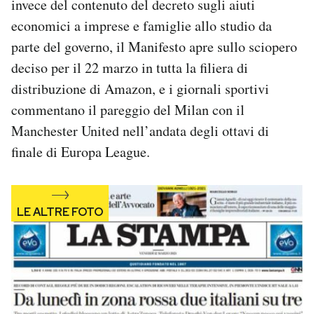
invece del contenuto del decreto sugli aiuti
Notifiche mobile
economici a imprese e famiglie allo studio da
Regala il Post
parte del governo, il Manifesto apre sullo sciopero
Hai bisogno di aiuto?
deciso per il 22 marzo in tutta la filiera di
Esci
distribuzione di Amazon, e i giornali sportivi
commentano il pareggio del Milan con il
Manchester United nell’andata degli ottavi di
finale di Europa League.