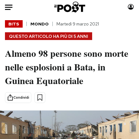
Auto
BITS
MONDO
Martedì 9 marzo 2021
QUESTO ARTICOLO HA PIÙ DI
5 ANNI
HOME
Almeno 98 persone sono morte
Italia
Moda
Mondo
Libri
nelle esplosioni a Bata, in
Politica
Consumismi
Guinea Equatoriale
Tecnologia
Storie/Idee
Internet
Ok Boomer!
Scienza
Media
Condividi
Cultura
Europa
Economia
Altrecose
Sport
Mondiali calcio 2026