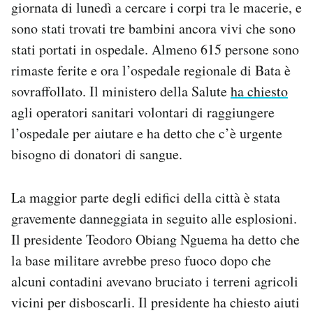
giornata di lunedì a cercare i corpi tra le macerie, e
Notifiche mobile
sono stati trovati tre bambini ancora vivi che sono
Regala il Post
stati portati in ospedale. Almeno 615 persone sono
Hai bisogno di aiuto?
Esci
rimaste ferite e ora l’ospedale regionale di Bata è
sovraffollato. Il ministero della Salute
ha chiesto
agli operatori sanitari volontari di raggiungere
l’ospedale per aiutare e ha detto che c’è urgente
bisogno di donatori di sangue.
La maggior parte degli edifici della città è stata
gravemente danneggiata in seguito alle esplosioni.
Il presidente Teodoro Obiang Nguema ha detto che
la base militare avrebbe preso fuoco dopo che
alcuni contadini avevano bruciato i terreni agricoli
vicini per disboscarli. Il presidente ha chiesto aiuti