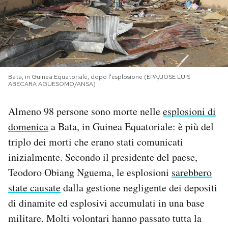
PODCAST
NEWSLETTER
Bata, in Guinea Equatoriale, dopo l'esplosione (EPA/JOSE LUIS
ABECARA AGUESOMO/ANSA)
I MIEI PREFERITI
Almeno 98 persone sono morte nelle
esplosioni di
SHOP
domenica
a Bata, in Guinea Equatoriale: è più del
triplo dei morti che erano stati comunicati
CALENDARIO
inizialmente. Secondo il presidente del paese,
Teodoro Obiang Nguema, le esplosioni
sarebbero
state causate
dalla gestione negligente dei depositi
AREA PERSONALE
di dinamite ed esplosivi accumulati in una base
Area Personale
militare. Molti volontari hanno passato tutta la
Newsletter