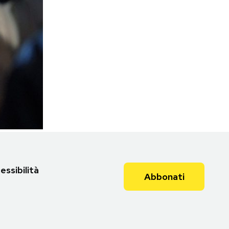
essibilità
Abbonati