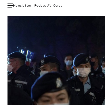
Newsletter
Podcast
Auto
HOME
Italia
Moda
Mondo
Libri
Politica
Consumismi
Tecnologia
Storie/Idee
Internet
Ok Boomer!
Scienza
Media
Cultura
Europa
Economia
Altrecose
Sport
Mondiali calcio 2026