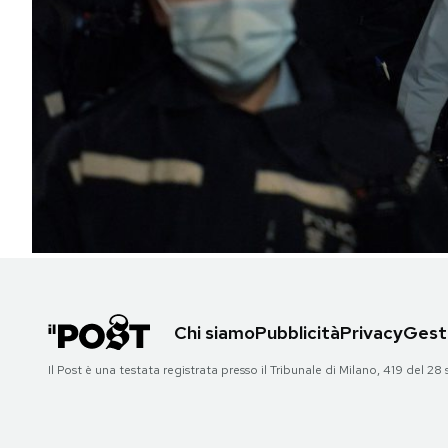
PODCAST
NEWSLETTER
I MIEI PREFERITI
SHOP
CALENDARIO
Chi siamo
Pubblicità
Privacy
Gesti
AREA PERSONALE
Il Post è una testata registrata presso il Tribunale di Milano, 419 del
Area Personale
Newsletter