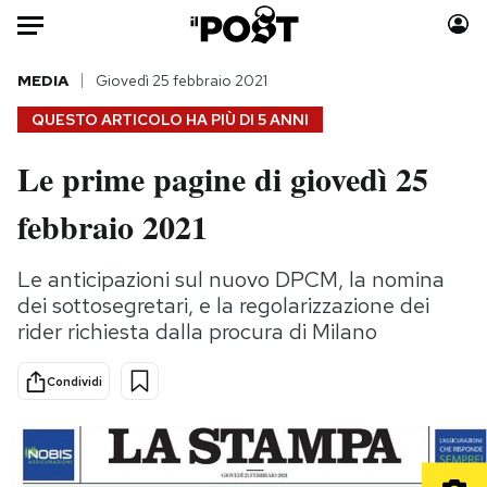
Auto
MEDIA
Giovedì 25 febbraio 2021
QUESTO ARTICOLO HA PIÙ DI
5 ANNI
HOME
Le prime pagine di giovedì 25
Italia
Moda
febbraio 2021
Mondo
Libri
Politica
Consumismi
Le anticipazioni sul nuovo DPCM, la nomina
Tecnologia
Storie/Idee
dei sottosegretari, e la regolarizzazione dei
Internet
Ok Boomer!
rider richiesta dalla procura di Milano
Scienza
Media
Cultura
Europa
Condividi
Economia
Altrecose
Sport
Mondiali calcio 2026