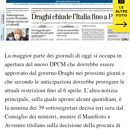
LE
ALTRE
PODCAST
FOTO
NEWSLETTER
I MIEI PREFERITI
La maggior parte dei giornali di oggi si occupa in
apertura del nuovo DPCM che dovrebbe essere
SHOP
approvato dal governo Draghi nei prossimi giorni e
che secondo le anticipazioni dovrebbe prorogare le
CALENDARIO
attuali restrizioni fino al 6 aprile. L’altra notizia
principale, sulla quale aprono alcuni quotidiani, è
la nomina dei 39 sottosegretari decisa ieri sera dal
AREA PERSONALE
Consiglio dei ministri, mentre il Manifesto e
Area Personale
Avvenire titolano sulla decisione della procura di
Newsletter