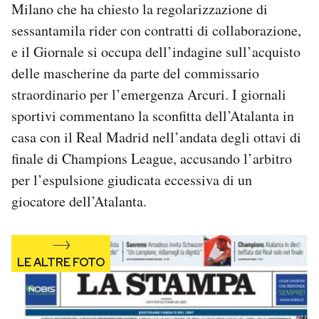
Milano che ha chiesto la regolarizzazione di
Notifiche mobile
sessantamila rider con contratti di collaborazione,
Regala il Post
Hai bisogno di aiuto?
e il Giornale si occupa dell’indagine sull’acquisto
Esci
delle mascherine da parte del commissario
straordinario per l’emergenza Arcuri. I giornali
sportivi commentano la sconfitta dell’Atalanta in
casa con il Real Madrid nell’andata degli ottavi di
finale di Champions League, accusando l’arbitro
per l’espulsione giudicata eccessiva di un
giocatore dell’Atalanta.