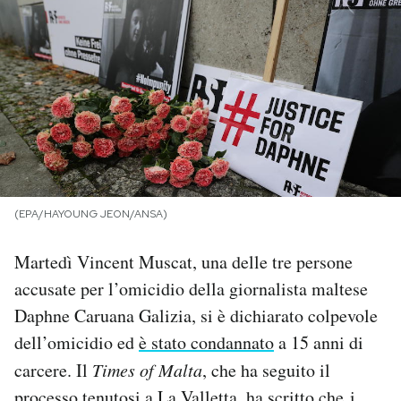
PODCAST
NEWSLETTER
I MIEI PREFERITI
SHOP
(EPA/HAYOUNG JEON/ANSA)
Martedì Vincent Muscat, una delle tre persone
CALENDARIO
accusate per l’omicidio della giornalista maltese
Daphne Caruana Galizia, si è dichiarato colpevole
AREA PERSONALE
dell’omicidio ed
è stato condannato
a 15 anni di
carcere. Il
Times of Malta
, che ha seguito il
Area Personale
Newsletter
processo tenutosi a La Valletta, ha scritto che i