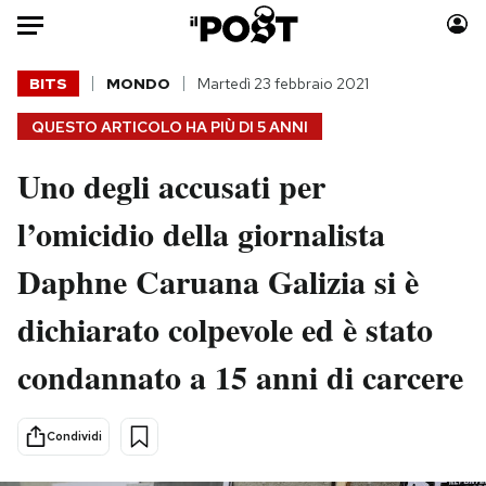
Auto
BITS
MONDO
Martedì 23 febbraio 2021
QUESTO ARTICOLO HA PIÙ DI
5 ANNI
HOME
Uno degli accusati per
Italia
Moda
Mondo
Libri
l’omicidio della giornalista
Politica
Consumismi
Daphne Caruana Galizia si è
Tecnologia
Storie/Idee
Internet
Ok Boomer!
dichiarato colpevole ed è stato
Scienza
Media
condannato a 15 anni di carcere
Cultura
Europa
Economia
Altrecose
Sport
Mondiali calcio 2026
Condividi