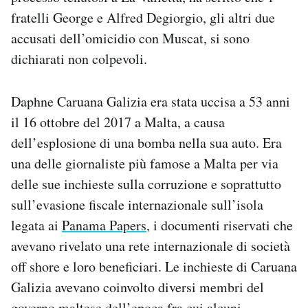
Notifiche mobile
fratelli George e Alfred Degiorgio, gli altri due
Regala il Post
accusati dell’omicidio con Muscat, si sono
Hai bisogno di aiuto?
dichiarati non colpevoli.
Esci
Daphne Caruana Galizia era stata uccisa a 53 anni
il 16 ottobre del 2017 a Malta, a causa
dell’esplosione di una bomba nella sua auto. Era
una delle giornaliste più famose a Malta per via
delle sue inchieste sulla corruzione e soprattutto
sull’evasione fiscale internazionale sull’isola
legata ai
Panama Papers
, i documenti riservati che
avevano rivelato una rete internazionale di società
off shore e loro beneficiari. Le inchieste di Caruana
Galizia avevano coinvolto diversi membri del
governo maltese dell’epoca fra cui alcuni