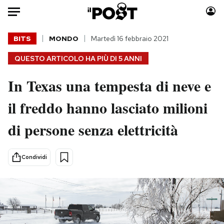
Auto
BITS
MONDO
Martedì 16 febbraio 2021
QUESTO ARTICOLO HA PIÙ DI
5 ANNI
HOME
In Texas una tempesta di neve e
Italia
Moda
Mondo
Libri
il freddo hanno lasciato milioni
Politica
Consumismi
di persone senza elettricità
Tecnologia
Storie/Idee
Internet
Ok Boomer!
Scienza
Media
Condividi
Cultura
Europa
Economia
Altrecose
Sport
Mondiali calcio 2026