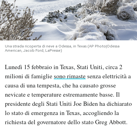
PODCAST
NEWSLETTER
Una strada ricoperta di neve a Odessa, in Texas (AP Photo|Odessa
American, Jacob Ford, LaPresse)
I MIEI PREFERITI
Lunedì 15 febbraio in Texas, Stati Uniti, circa 2
SHOP
milioni di famiglie
sono rimaste
senza elettricità a
causa di una tempesta, che ha causato grosse
CALENDARIO
nevicate e temperature estremamente basse. Il
presidente degli Stati Uniti Joe Biden ha dichiarato
lo stato di emergenza in Texas, accogliendo la
AREA PERSONALE
richiesta del governatore dello stato Greg Abbott.
Area Personale
Newsletter