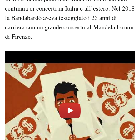
Notifiche mobile
centinaia di concerti in Italia e all’estero. Nel 2018
Regala il Post
la Bandabardò aveva festeggiato i 25 anni di
Hai bisogno di aiuto?
carriera con un grande concerto al Mandela Forum
Esci
di Firenze.