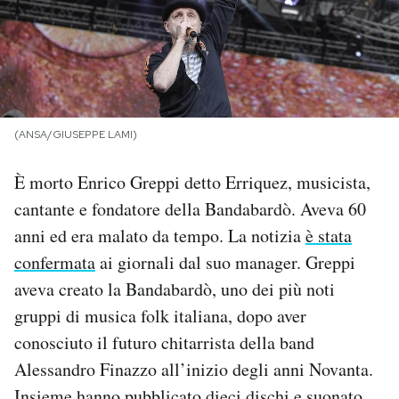
PODCAST
NEWSLETTER
(ANSA/GIUSEPPE LAMI)
I MIEI PREFERITI
È morto Enrico Greppi detto Erriquez, musicista,
cantante e fondatore della Bandabardò. Aveva 60
SHOP
anni ed era malato da tempo. La notizia
è stata
confermata
ai giornali dal suo manager. Greppi
CALENDARIO
aveva creato la Bandabardò, uno dei più noti
gruppi di musica folk italiana, dopo aver
AREA PERSONALE
conosciuto il futuro chitarrista della band
Alessandro Finazzo all’inizio degli anni Novanta.
Area Personale
Newsletter
Insieme hanno pubblicato dieci dischi e suonato