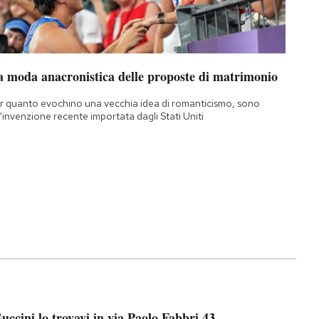
a moda anacronistica delle proposte di matrimonio
r quanto evochino una vecchia idea di romanticismo, sono
'invenzione recente importata dagli Stati Uniti
uccini lo trovavi in via Paolo Fabbri 43