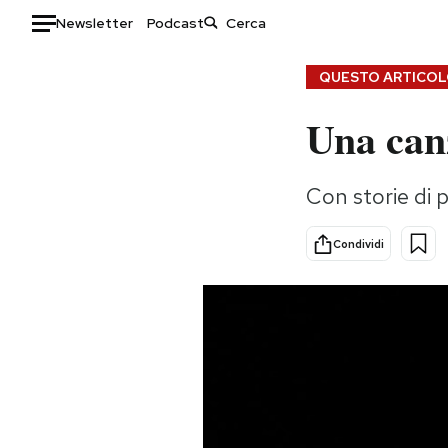
Newsletter
Podcast
Auto
QUESTO ARTICOLO
Una can
HOME
Italia
Moda
Con storie di p
Mondo
Libri
Politica
Consumismi
Condividi
Tecnologia
Storie/Idee
Internet
Ok Boomer!
Scienza
Media
Cultura
Europa
Economia
Altrecose
Sport
Mondiali calcio 2026