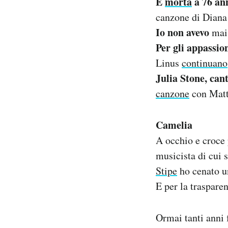
È
morta
a 76 an
Notifiche mobile
canzone di Diana
Regala il Post
Io non avevo
mai
Hai bisogno di aiuto?
Per gli appassio
Esci
Linus
continuano
Julia Stone, can
canzone
con Matt 
Camelia
A occhio e croce 
musicista di cui 
Stipe
ho cenato un
E per la trasparen
Ormai tanti anni