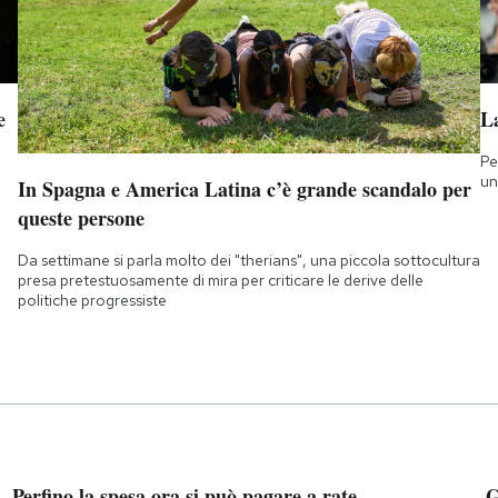
e
L
Pe
un
In Spagna e America Latina c’è grande scandalo per
queste persone
Da settimane si parla molto dei "therians", una piccola sottocultura
presa pretestuosamente di mira per criticare le derive delle
politiche progressiste
Perfino la spesa ora si può pagare a rate
G