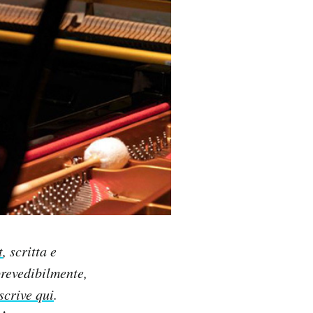
t
, scritta e
prevedibilmente,
iscrive qui
.