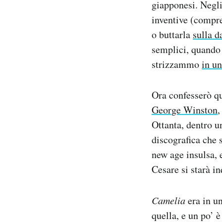
giapponesi. Negli
inventive (compres
o buttarla
sulla d
semplici, quando 
strizzammo
in u
Ora confesserò qu
George Winston
,
Ottanta, dentro 
discografica che
new age insulsa, 
Cesare si starà i
Camelia
era in un
quella, e un po’ 