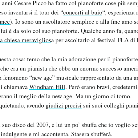
 anni Cesare Picco ha fatto col pianoforte cose più semp
o inventarsi il tour dei “
concerti al buio
“, esperienza 
ance
). Io sono un ascoltatore semplice e alla fine amo s
lui è da solo col suo pianoforte. Qualche anno fa, quand
na chiesa meraviglios
a per ascoltarlo al festival FLA di
esta cosa: temo che la mia adorazione per il pianoforte
 che era un pianista che ebbe un enorme successo ameri
un fenomeno “new age” musicale rappresentato da una 
 si chiamava
Windham Hill
. Però erano bravi, credetemi
erano il meglio della new age. Ma un giorno ci torno.
nquietando, avendo
giudizi precisi
sui suoi colleghi piani
 suo disco del 2007, e lui un po’ sbuffa che io voglio s
è indulgente e mi accontenta. Stasera sbufferà.