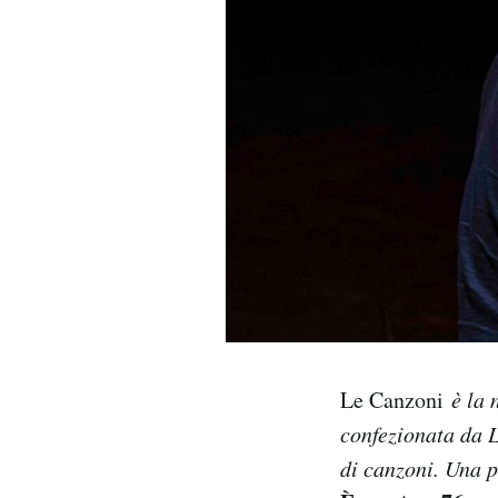
PODCAST
NEWSLETTER
I MIEI PREFERITI
SHOP
CALENDARIO
Le Canzoni
è la 
AREA PERSONALE
confezionata da L
Area Personale
di canzoni. Una p
Newsletter