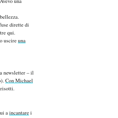
 Avevo una
bellezza.
fuse dirette di
tre qui.
to uscire
una
 newsletter – il
o).
Con Michael
isotti.
lui a
incantare
i