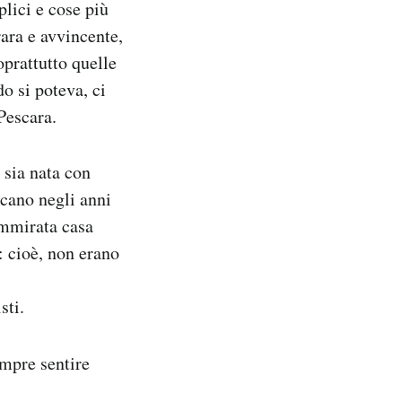
lici e cose più
rara e avvincente,
oprattutto quelle
o si poteva, ci
 Pescara.
 sia nata con
cano negli anni
ammirata casa
: cioè, non erano
sti.
empre sentire