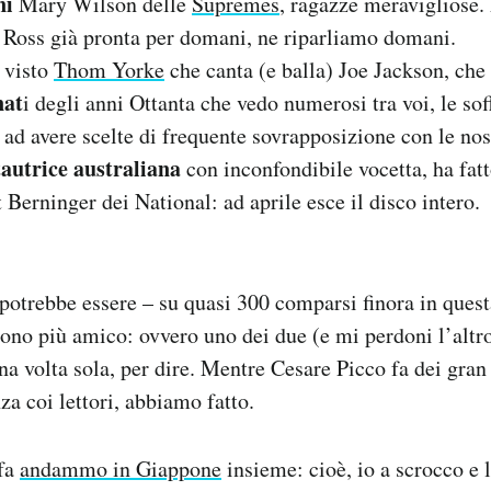
ni
Mary Wilson delle
Supremes
, ragazze meravigliose.
 Ross già pronta per domani, ne riparliamo domani.
 visto
Thom Yorke
che canta (e balla) Joe Jackson, che 
nat
i degli anni Ottanta che vedo numerosi tra voi, le sof
ad avere scelte di frequente sovrapposizione con le nos
tautrice australiana
con inconfondibile vocetta, ha fat
Berninger dei National: ad aprile esce il disco intero.
potrebbe essere – su quasi 300 comparsi finora in questa
sono più amico: ovvero uno dei due (e mi perdoni l’altr
a volta sola, per dire. Mentre Cesare Picco fa dei gran r
za coi lettori, abbiamo fatto.
 fa
andammo in Giappone
insieme: cioè, io a scrocco e 