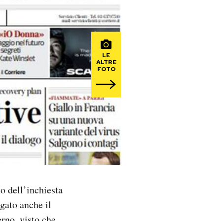
LE
ALTRE
FOTO
no dell’inchiesta
gato anche il
rno, visto che