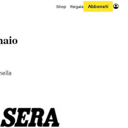
Abbonati
Shop
Regala
naio
nella