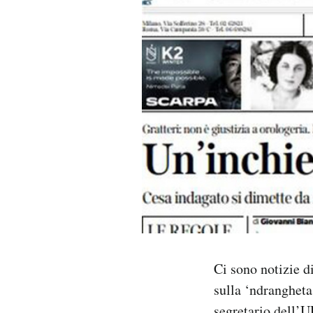
PODCAST
NEWSLETTER
I MIEI PREFERITI
SHOP
CALENDARIO
AREA PERSONALE
Ci sono notizie di
sulla ‘ndrangheta
Area Personale
Newsletter
segretario dell’