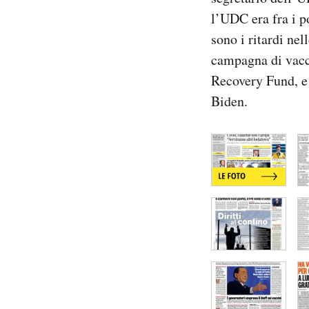
Notifiche mobile
l’UDC era fra i po
Regala il Post
sono i ritardi nel
Hai bisogno di aiuto?
campagna di vacci
Esci
Recovery Fund, e 
Biden.