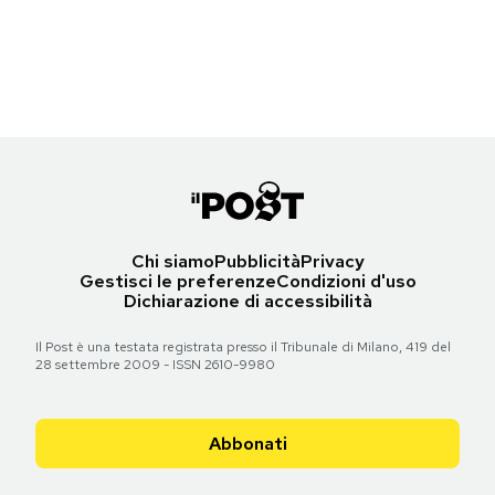
Santa Fiora (Grosseto)
Notifiche mobile
(Giacomo Fe/Touring Club Italiano)
Regala il Post
Hai bisogno di aiuto?
Torna all'articolo
Esci
Chi siamo
Pubblicità
Privacy
Gestisci le preferenze
Condizioni d'uso
Dichiarazione di accessibilità
Il Post è una testata registrata presso il Tribunale di Milano, 419 del
28 settembre 2009 - ISSN 2610-9980
Abbonati