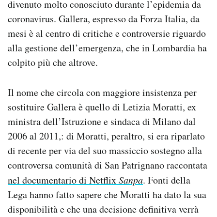
divenuto molto conosciuto durante l’epidemia da
Notifiche mobile
coronavirus. Gallera, espresso da Forza Italia, da
Regala il Post
mesi è al centro di critiche e controversie riguardo
Hai bisogno di aiuto?
Esci
alla gestione dell’emergenza, che in Lombardia ha
colpito più che altrove.
Il nome che circola con maggiore insistenza per
sostituire Gallera è quello di Letizia Moratti, ex
ministra dell’Istruzione e sindaca di Milano dal
2006 al 2011,: di Moratti, peraltro, si era riparlato
di recente per via del suo massiccio sostegno alla
controversa comunità di San Patrignano raccontata
nel documentario di Netflix
Sanpa
. Fonti della
Lega hanno fatto sapere che Moratti ha dato la sua
disponibilità e che una decisione definitiva verrà