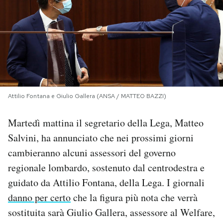
PODCAST
NEWSLETTER
I MIEI PREFERITI
Attilio Fontana e Giulio Gallera (ANSA / MATTEO BAZZI)
SHOP
Martedì mattina il segretario della Lega, Matteo
Salvini, ha annunciato che nei prossimi giorni
cambieranno alcuni assessori del governo
CALENDARIO
regionale lombardo, sostenuto dal centrodestra e
guidato da Attilio Fontana, della Lega. I giornali
AREA PERSONALE
danno per certo
che la figura più nota che verrà
Area Personale
sostituita sarà Giulio Gallera, assessore al Welfare,
Newsletter