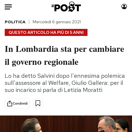
Auto
POLITICA
Mercoledì 6 gennaio 2021
QUESTO ARTICOLO HA PIÙ DI
5 ANNI
HOME
In Lombardia sta per cambiare
Italia
Moda
il governo regionale
Mondo
Libri
Politica
Consumismi
Lo ha detto Salvini dopo l'ennesima polemica
Tecnologia
Storie/Idee
sull'assessore al Welfare, Giulio Gallera: per il
Internet
Ok Boomer!
suo incarico si parla di Letizia Moratti
Scienza
Media
Cultura
Europa
Condividi
Economia
Altrecose
Sport
Mondiali calcio 2026