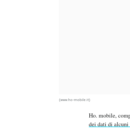
PODCAST
NEWSLETTER
I MIEI PREFERITI
SHOP
CALENDARIO
(www.ho-mobile.it)
AREA PERSONALE
Ho. mobile, compa
Area Personale
dei dati di alcuni 
Newsletter