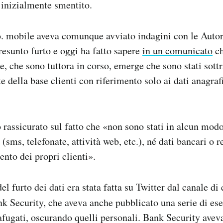
inizialmente smentito.
. mobile aveva comunque avviato indagini con le Autori
presunto furto e oggi ha fatto sapere
in un comunicato
ch
te, che sono tuttora in corso, emerge che sono stati sott
te della base clienti con riferimento solo ai dati anagrafi
 rassicurato sul fatto che «non sono stati in alcun modo 
o (sms, telefonate, attività web, etc.), né dati bancari o r
nto dei propri clienti».
l furto dei dati era stata fatta su Twitter dal canale di 
k Security, che aveva anche pubblicato una serie di ese
afugati, oscurando quelli personali. Bank Security aveva 