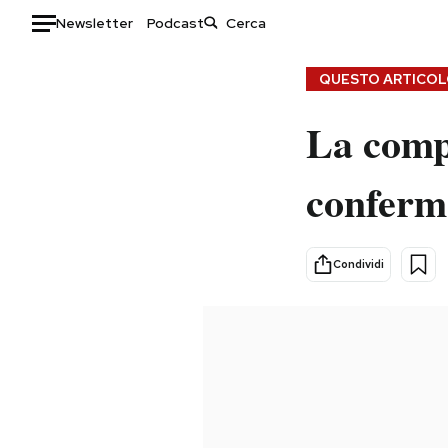
Newsletter
Podcast
Auto
QUESTO ARTICOLO
HOME
La compa
Italia
Moda
conferma
Mondo
Libri
Politica
Consumismi
Tecnologia
Storie/Idee
Condividi
Internet
Ok Boomer!
Scienza
Media
Cultura
Europa
Economia
Altrecose
Sport
Mondiali calcio 2026