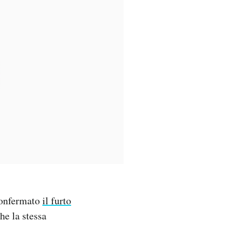
 confermato
il furto
he la stessa