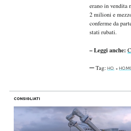
erano in vendita 
2 milioni e mezzo
conferme da parte
stati rubati.
– Leggi anche:
C
Tag:
-
HO.
HO.M
CONSIGLIATI