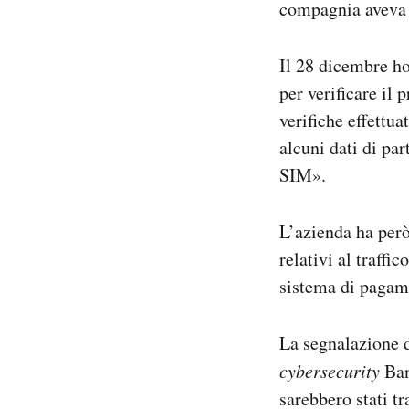
compagnia aveva 
Notifiche mobile
Regala il Post
Il 28 dicembre ho
Hai bisogno di aiuto?
Esci
per verificare il 
verifiche effettua
alcuni dati di par
SIM».
L’azienda ha però
relativi al traffic
sistema di pagame
La segnalazione de
cybersecurity
Ban
sarebbero stati tr