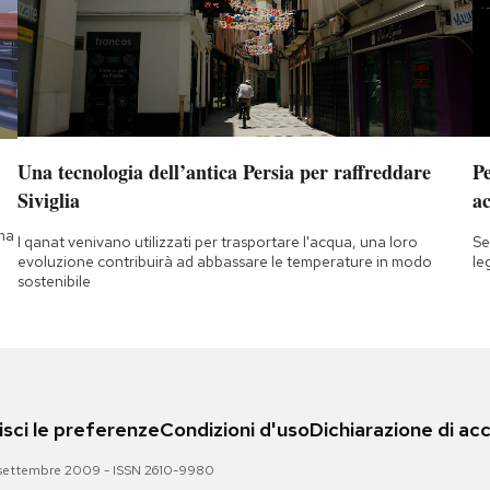
Una tecnologia dell’antica Persia per raffreddare
Pe
Siviglia
a
 ma
I qanat venivano utilizzati per trasportare l'acqua, una loro
Se
evoluzione contribuirà ad abbassare le temperature in modo
le
sostenibile
sci le preferenze
Condizioni d'uso
Dichiarazione di acc
 28 settembre 2009 - ISSN 2610-9980