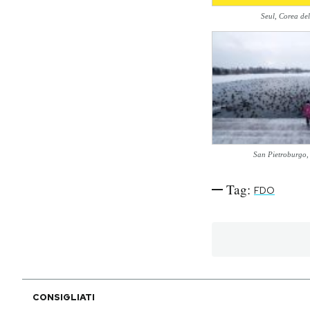
Seul, Corea de
PODCAST
NEWSLETTER
I MIEI PREFERITI
San Pietroburgo,
SHOP
Tag:
FDO
CALENDARIO
AREA PERSONALE
Area Personale
CONSIGLIATI
Newsletter