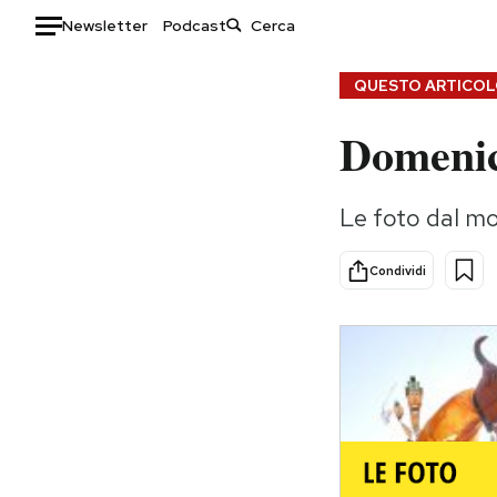
Newsletter
Podcast
Auto
QUESTO ARTICOLO
Domenic
HOME
Italia
Moda
Le foto dal mo
Mondo
Libri
Politica
Consumismi
Condividi
Tecnologia
Storie/Idee
Internet
Ok Boomer!
Scienza
Media
Cultura
Europa
Economia
Altrecose
Sport
Mondiali calcio 2026