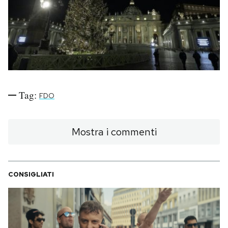
PODCAST
NEWSLETTER
I MIEI PREFERITI
Tag:
FDO
SHOP
Mostra i commenti
CALENDARIO
CONSIGLIATI
AREA PERSONALE
Area Personale
Newsletter