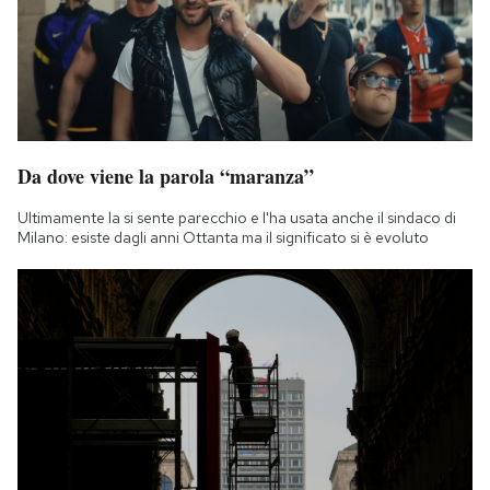
Notifiche mobile
Regala il Post
Hai bisogno di aiuto?
Esci
Da dove viene la parola “maranza”
Ultimamente la si sente parecchio e l'ha usata anche il sindaco di
Milano: esiste dagli anni Ottanta ma il significato si è evoluto