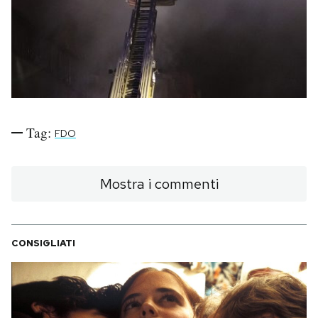
PODCAST
NEWSLETTER
I MIEI PREFERITI
Tag:
FDO
SHOP
Mostra i commenti
CALENDARIO
CONSIGLIATI
AREA PERSONALE
Area Personale
Newsletter