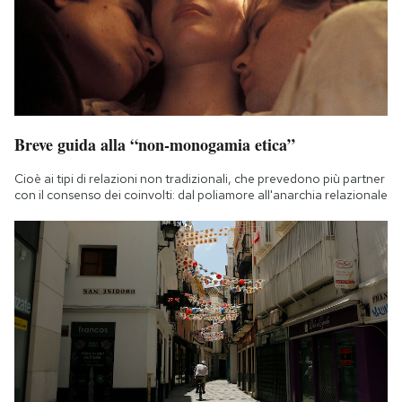
Notifiche mobile
Regala il Post
Hai bisogno di aiuto?
Esci
Breve guida alla “non-monogamia etica”
Cioè ai tipi di relazioni non tradizionali, che prevedono più partner
con il consenso dei coinvolti: dal poliamore all'anarchia relazionale