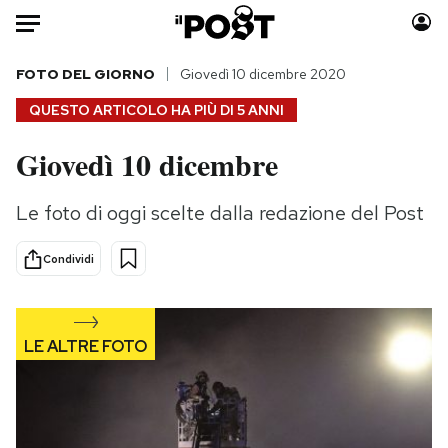
Auto
FOTO DEL GIORNO
Giovedì 10 dicembre 2020
QUESTO ARTICOLO HA PIÙ DI
5 ANNI
HOME
Giovedì 10 dicembre
Italia
Moda
Mondo
Libri
Le foto di oggi scelte dalla redazione del Post
Politica
Consumismi
Tecnologia
Storie/Idee
Condividi
Internet
Ok Boomer!
Scienza
Media
Cultura
Europa
Economia
Altrecose
Sport
Mondiali calcio 2026