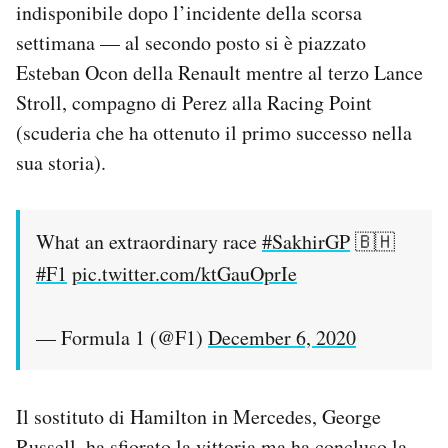
indisponibile dopo l’incidente della scorsa
Notifiche mobile
settimana — al secondo posto si è piazzato
Regala il Post
Hai bisogno di aiuto?
Esteban Ocon della Renault mentre al terzo Lance
Esci
Stroll, compagno di Perez alla Racing Point
(scuderia che ha ottenuto il primo successo nella
sua storia).
What an extraordinary race
#SakhirGP
🇧🇭
#F1
pic.twitter.com/ktGauOprIe
— Formula 1 (@F1)
December 6, 2020
Il sostituto di Hamilton in Mercedes, George
Russell, ha sfiorato la vittoria ma ha concluso la