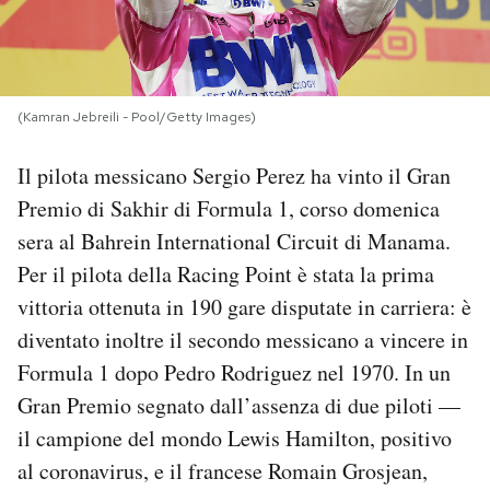
PODCAST
NEWSLETTER
(Kamran Jebreili - Pool/Getty Images)
Il pilota messicano Sergio Perez ha vinto il Gran
I MIEI PREFERITI
Premio di Sakhir di Formula 1, corso domenica
sera al Bahrein International Circuit di Manama.
SHOP
Per il pilota della Racing Point è stata la prima
vittoria ottenuta in 190 gare disputate in carriera: è
CALENDARIO
diventato inoltre il secondo messicano a vincere in
Formula 1 dopo Pedro Rodriguez nel 1970. In un
Gran Premio segnato dall’assenza di due piloti —
AREA PERSONALE
il campione del mondo Lewis Hamilton, positivo
Area Personale
al coronavirus, e il francese Romain Grosjean,
Newsletter