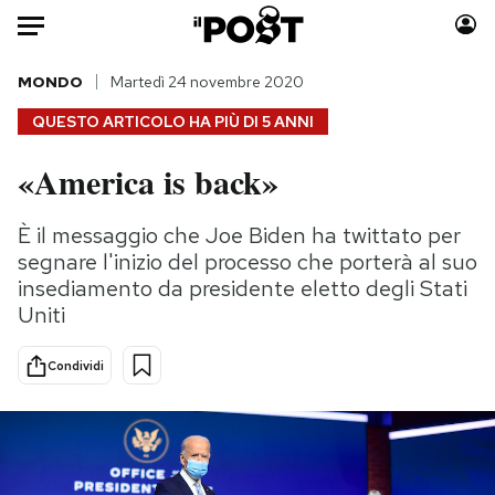
Auto
MONDO
Martedì 24 novembre 2020
QUESTO ARTICOLO HA PIÙ DI
5 ANNI
HOME
«America is back»
Italia
Moda
Mondo
Libri
È il messaggio che Joe Biden ha twittato per
Politica
Consumismi
segnare l'inizio del processo che porterà al suo
Tecnologia
Storie/Idee
insediamento da presidente eletto degli Stati
Uniti
Internet
Ok Boomer!
Scienza
Media
Condividi
Cultura
Europa
Economia
Altrecose
Sport
Mondiali calcio 2026