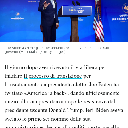
PODCAST
NEWSLETTER
Joe Biden a Wilmington per annunciare le nuove nomine del suo
I MIEI PREFERITI
governo (Mark Makela/Getty Images)
Il giorno dopo aver ricevuto il via libera per
SHOP
iniziare
il processo di transizione
per
l’insediamento da presidente eletto, Joe Biden ha
CALENDARIO
twittato «America is back», dando ufficiosamente
inizio alla sua presidenza dopo le resistenze del
AREA PERSONALE
presidente uscente Donald Trump. Ieri Biden aveva
svelato le prime sei nomine della sua
Area Personale
Newsletter
amministrazione, legate alla politica estera e alla