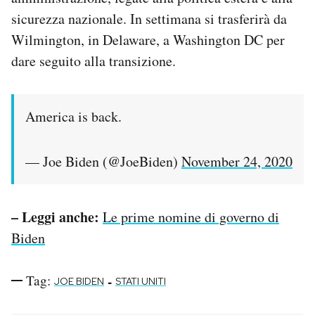
Notifiche mobile
sicurezza nazionale. In settimana si trasferirà da
Regala il Post
Wilmington, in Delaware, a Washington DC per
Hai bisogno di aiuto?
dare seguito alla transizione.
Esci
America is back.
— Joe Biden (@JoeBiden)
November 24, 2020
– Leggi anche:
Le prime nomine di governo di
Biden
Tag:
-
JOE BIDEN
STATI UNITI