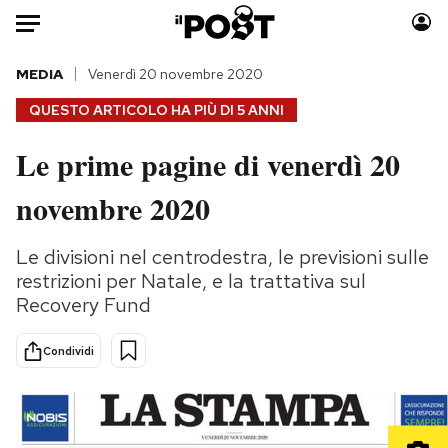
Auto
MEDIA
Venerdì 20 novembre 2020
QUESTO ARTICOLO HA PIÙ DI
5 ANNI
HOME
Le prime pagine di venerdì 20
Italia
Moda
novembre 2020
Mondo
Libri
Politica
Consumismi
Le divisioni nel centrodestra, le previsioni sulle
Tecnologia
Storie/Idee
restrizioni per Natale, e la trattativa sul
Internet
Ok Boomer!
Recovery Fund
Scienza
Media
Cultura
Europa
Condividi
Economia
Altrecose
Sport
Mondiali calcio 2026