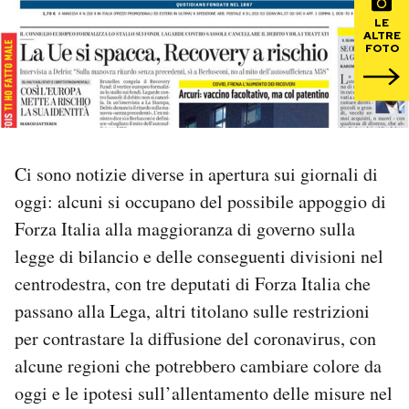
LE
ALTRE
PODCAST
FOTO
NEWSLETTER
I MIEI PREFERITI
Ci sono notizie diverse in apertura sui giornali di
oggi: alcuni si occupano del possibile appoggio di
SHOP
Forza Italia alla maggioranza di governo sulla
legge di bilancio e delle conseguenti divisioni nel
CALENDARIO
centrodestra, con tre deputati di Forza Italia che
passano alla Lega, altri titolano sulle restrizioni
per contrastare la diffusione del coronavirus, con
AREA PERSONALE
alcune regioni che potrebbero cambiare colore da
Area Personale
oggi e le ipotesi sull’allentamento delle misure nel
Newsletter