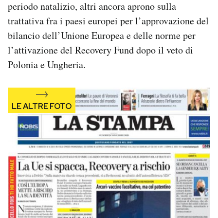
periodo natalizio, altri ancora aprono sulla
Notifiche mobile
trattativa fra i paesi europei per l’approvazione del
Regala il Post
Hai bisogno di aiuto?
bilancio dell’Unione Europea e delle norme per
Esci
l’attivazione del Recovery Fund dopo il veto di
Polonia e Ungheria.