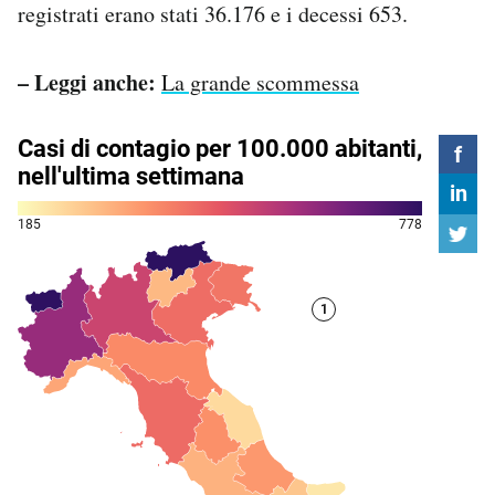
registrati erano stati 36.176 e i decessi 653.
Notifiche mobile
Regala il Post
Hai bisogno di aiuto?
– Leggi anche:
La grande scommessa
Esci