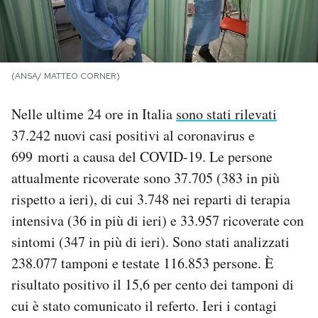
PODCAST
NEWSLETTER
(ANSA/ MATTEO CORNER)
Nelle ultime 24 ore in Italia
sono stati rilevati
I MIEI PREFERITI
37.242 nuovi casi positivi al coronavirus e
699
morti a causa del COVID-19. Le persone
SHOP
attualmente ricoverate sono 37.705 (383 in più
rispetto a ieri), di cui 3.748 nei reparti di terapia
CALENDARIO
intensiva (36 in più di ieri) e 33.957 ricoverate con
sintomi (347 in più di ieri). Sono stati analizzati
238.077 tamponi e testate 116.853 persone. È
AREA PERSONALE
risultato positivo il 15,6 per cento dei tamponi di
Area Personale
cui è stato comunicato il referto. Ieri i contagi
Newsletter