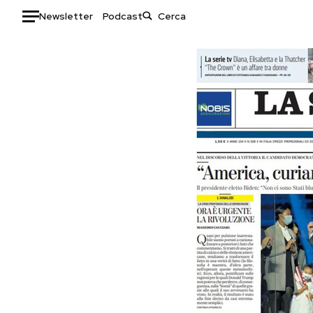
Newsletter
Podcast
Auto
HOME
Italia
Moda
Mondo
Libri
Politica
Consumismi
Tecnologia
Storie/Idee
Internet
Ok Boomer!
Scienza
Media
Cultura
Europa
Economia
Altrecose
Sport
Mondiali calcio 2026