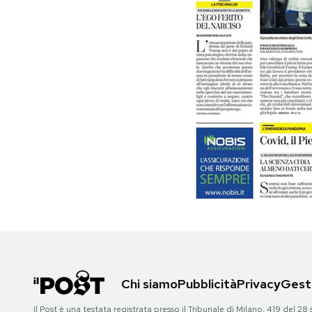
PODCAST
NEWSLETTER
I MIEI PREFERITI
SHOP
CALENDARIO
AREA PERSONALE
Chi siamo
Pubblicità
Privacy
Gesti
Area Personale
Newsletter
Il Post è una testata registrata presso il Tribunale di Milano, 419 del