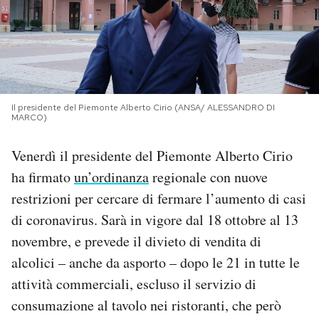
PODCAST
NEWSLETTER
Il presidente del Piemonte Alberto Cirio (ANSA/ ALESSANDRO DI
MARCO)
I MIEI PREFERITI
Venerdì il presidente del Piemonte Alberto Cirio
SHOP
ha firmato
un’ordinanza
regionale con nuove
restrizioni per cercare di fermare l’aumento di casi
CALENDARIO
di coronavirus. Sarà in vigore dal 18 ottobre al 13
novembre, e prevede il divieto di vendita di
alcolici – anche da asporto – dopo le 21 in tutte le
AREA PERSONALE
attività commerciali, escluso il servizio di
Area Personale
consumazione al tavolo nei ristoranti, che però
Newsletter