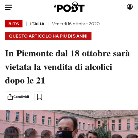
Auto
BITS
ITALIA
Venerdì 16 ottobre 2020
QUESTO ARTICOLO HA PIÙ DI
5 ANNI
HOME
In Piemonte dal 18 ottobre sarà
Italia
Moda
Mondo
Libri
vietata la vendita di alcolici
Politica
Consumismi
dopo le 21
Tecnologia
Storie/Idee
Internet
Ok Boomer!
Scienza
Media
Condividi
Cultura
Europa
Economia
Altrecose
Sport
Mondiali calcio 2026