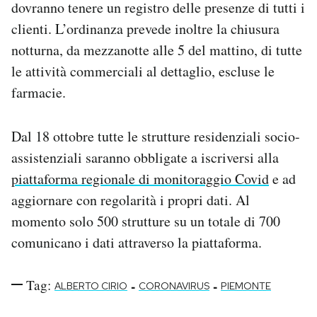
dovranno tenere un registro delle presenze di tutti i
Notifiche mobile
clienti. L’ordinanza prevede inoltre la chiusura
Regala il Post
notturna, da mezzanotte alle 5 del mattino, di tutte
Hai bisogno di aiuto?
Esci
le attività commerciali al dettaglio, escluse le
farmacie.
Dal 18 ottobre tutte le strutture residenziali socio-
assistenziali saranno obbligate a iscriversi alla
piattaforma regionale di monitoraggio Covid
e ad
aggiornare con regolarità i propri dati. Al
momento solo 500 strutture su un totale di 700
comunicano i dati attraverso la piattaforma.
Tag:
-
-
ALBERTO CIRIO
CORONAVIRUS
PIEMONTE