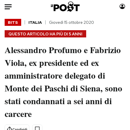
Auto
BITS
ITALIA
Giovedì 15 ottobre 2020
QUESTO ARTICOLO HA PIÙ DI
5 ANNI
HOME
Alessandro Profumo e Fabrizio
Italia
Moda
Mondo
Libri
Viola, ex presidente ed ex
Politica
Consumismi
amministratore delegato di
Tecnologia
Storie/Idee
Internet
Ok Boomer!
Monte dei Paschi di Siena, sono
Scienza
Media
stati condannati a sei anni di
Cultura
Europa
Economia
Altrecose
carcere
Sport
Mondiali calcio 2026
Condividi