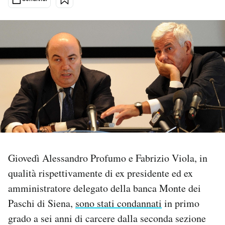
PODCAST
NEWSLETTER
I MIEI PREFERITI
SHOP
CALENDARIO
Giovedì Alessandro Profumo e Fabrizio Viola, in
qualità rispettivamente di ex presidente ed ex
AREA PERSONALE
amministratore delegato della banca Monte dei
Paschi di Siena,
sono stati condannati
in primo
Area Personale
grado a sei anni di carcere dalla seconda sezione
Newsletter