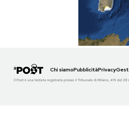
PODCAST
NEWSLETTER
I MIEI PREFERITI
SHOP
Chi siamo
Pubblicità
Privacy
Gesti
Il Post è una testata registrata presso il Tribunale di Milano, 419 del
CALENDARIO
AREA PERSONALE
Area Personale
Newsletter