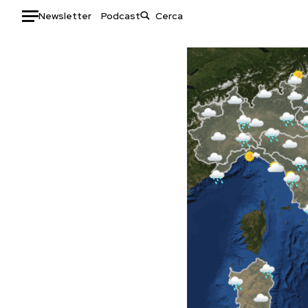
Newsletter
Podcast
Auto
HOME
Italia
Moda
Mondo
Libri
Politica
Consumismi
Tecnologia
Storie/Idee
Internet
Ok Boomer!
Scienza
Media
Cultura
Europa
Economia
Altrecose
Sport
Mondiali calcio 2026