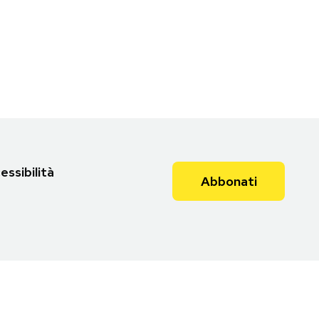
essibilità
Abbonati