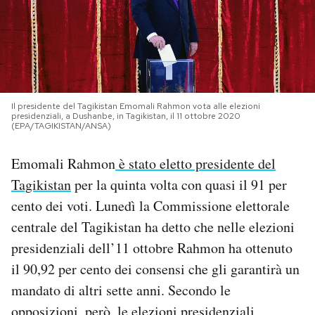
PODCAST
NEWSLETTER
Il presidente del Tagikistan Emomali Rahmon vota alle elezioni
presidenziali, a Dushanbe, in Tagikistan, il 11 ottobre 2020
I MIEI PREFERITI
(EPA/TAGIKISTAN/ANSA)
Emomali Rahmon
è stato eletto presidente del
SHOP
Tagikistan
per la quinta volta con quasi il 91 per
cento dei voti. Lunedì la Commissione elettorale
CALENDARIO
centrale del Tagikistan ha detto che nelle elezioni
presidenziali dell’11 ottobre Rahmon ha ottenuto
AREA PERSONALE
il 90,92 per cento dei consensi che gli garantirà un
mandato di altri sette anni. Secondo le
Area Personale
Newsletter
opposizioni, però, le elezioni presidenziali