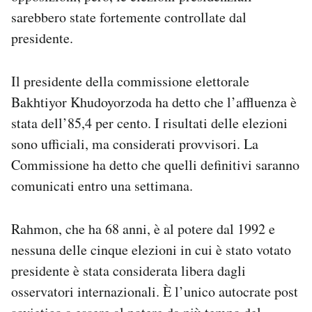
Notifiche mobile
sarebbero state fortemente controllate dal
Regala il Post
presidente.
Hai bisogno di aiuto?
Esci
Il presidente della commissione elettorale
Bakhtiyor Khudoyorzoda ha detto che l’affluenza è
stata dell’85,4 per cento. I risultati delle elezioni
sono ufficiali, ma considerati provvisori. La
Commissione ha detto che quelli definitivi saranno
comunicati entro una settimana.
Rahmon, che ha 68 anni, è al potere dal 1992 e
nessuna delle cinque elezioni in cui è stato votato
presidente è stata considerata libera dagli
osservatori internazionali. È l’unico autocrate post