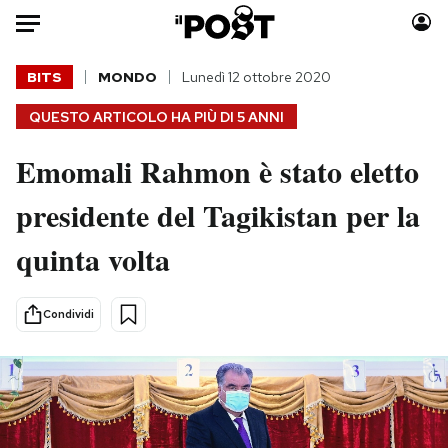
Auto
BITS
MONDO
Lunedì 12 ottobre 2020
QUESTO ARTICOLO HA PIÙ DI
5 ANNI
HOME
Emomali Rahmon è stato eletto
Italia
Moda
Mondo
Libri
presidente del Tagikistan per la
Politica
Consumismi
quinta volta
Tecnologia
Storie/Idee
Internet
Ok Boomer!
Scienza
Media
Condividi
Cultura
Europa
Economia
Altrecose
Sport
Mondiali calcio 2026