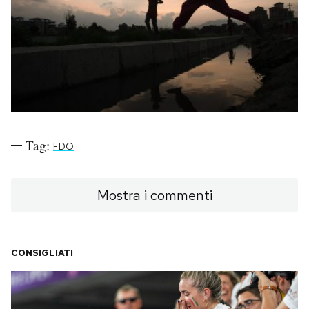
PODCAST
NEWSLETTER
I MIEI PREFERITI
Tag:
FDO
SHOP
Mostra i commenti
CALENDARIO
CONSIGLIATI
AREA PERSONALE
Area Personale
Newsletter