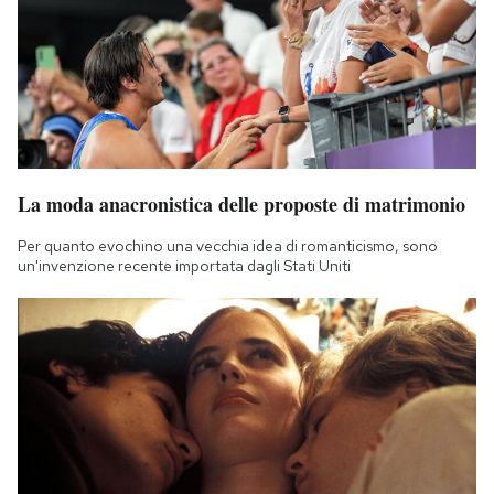
Notifiche mobile
Regala il Post
Hai bisogno di aiuto?
Esci
La moda anacronistica delle proposte di matrimonio
Per quanto evochino una vecchia idea di romanticismo, sono
un'invenzione recente importata dagli Stati Uniti