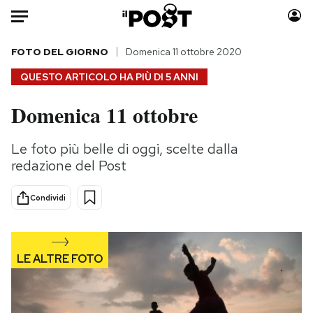
Auto
FOTO DEL GIORNO
Domenica 11 ottobre 2020
QUESTO ARTICOLO HA PIÙ DI
5 ANNI
HOME
Domenica 11 ottobre
Italia
Moda
Mondo
Libri
Le foto più belle di oggi, scelte dalla
Politica
Consumismi
redazione del Post
Tecnologia
Storie/Idee
Internet
Ok Boomer!
Condividi
Scienza
Media
Cultura
Europa
Economia
Altrecose
Sport
Mondiali calcio 2026