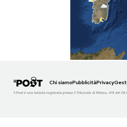
PODCAST
NEWSLETTER
I MIEI PREFERITI
SHOP
Chi siamo
Pubblicità
Privacy
Gesti
CALENDARIO
Il Post è una testata registrata presso il Tribunale di Milano, 419 del
AREA PERSONALE
Area Personale
Newsletter