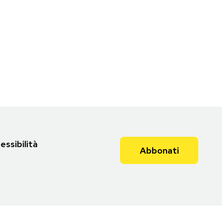
essibilità
Abbonati