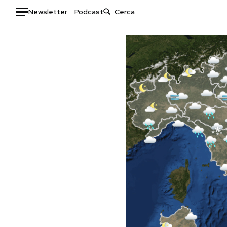
Newsletter
Podcast
Auto
HOME
Italia
Moda
Mondo
Libri
Politica
Consumismi
Tecnologia
Storie/Idee
Internet
Ok Boomer!
Scienza
Media
Cultura
Europa
Economia
Altrecose
Sport
Mondiali calcio 2026