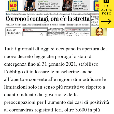
LE
ALTRE
PODCAST
FOTO
NEWSLETTER
I MIEI PREFERITI
Tutti i giornali di oggi si occupano in apertura del
nuovo decreto legge che proroga lo stato di
SHOP
emergenza fino al 31 gennaio 2021, stabilisce
l’obbligo di indossare le mascherine anche
CALENDARIO
all’aperto e consente alle regioni di modificare le
limitazioni solo in senso più restrittivo rispetto a
quanto indicato dal governo, e delle
AREA PERSONALE
preoccupazioni per l’aumento dei casi di positività
Area Personale
al coronavirus registrati ieri, oltre 3.600 in più
Newsletter