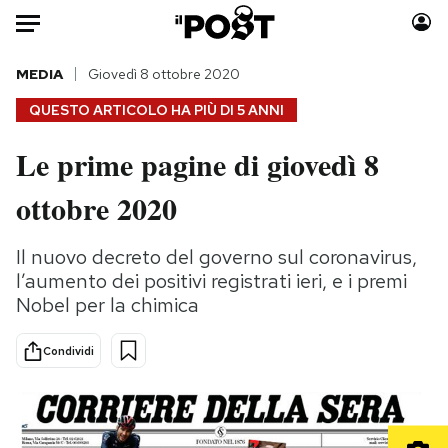
Auto
MEDIA
Giovedì 8 ottobre 2020
QUESTO ARTICOLO HA PIÙ DI
5 ANNI
HOME
Le prime pagine di giovedì 8
Italia
Moda
ottobre 2020
Mondo
Libri
Politica
Consumismi
Il nuovo decreto del governo sul coronavirus,
Tecnologia
Storie/Idee
l’aumento dei positivi registrati ieri, e i premi
Internet
Ok Boomer!
Nobel per la chimica
Scienza
Media
Cultura
Europa
Condividi
Economia
Altrecose
Sport
Mondiali calcio 2026