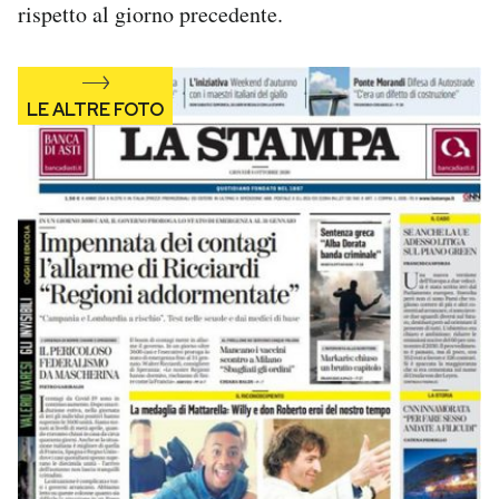
rispetto al giorno precedente.
Notifiche mobile
Regala il Post
Hai bisogno di aiuto?
Esci