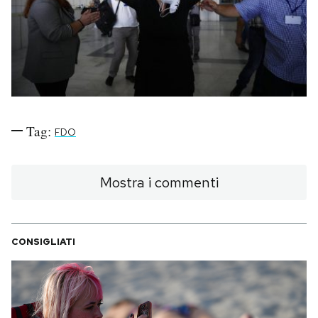
PODCAST
NEWSLETTER
I MIEI PREFERITI
Tag:
FDO
SHOP
Mostra i commenti
CALENDARIO
CONSIGLIATI
AREA PERSONALE
Area Personale
Newsletter