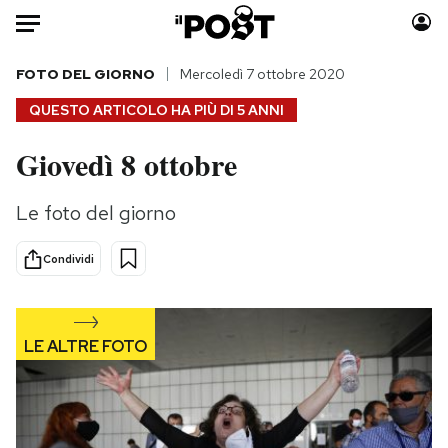
Auto
FOTO DEL GIORNO
Mercoledì 7 ottobre 2020
QUESTO ARTICOLO HA PIÙ DI
5 ANNI
HOME
Giovedì 8 ottobre
Italia
Moda
Mondo
Libri
Le foto del giorno
Politica
Consumismi
Tecnologia
Storie/Idee
Condividi
Internet
Ok Boomer!
Scienza
Media
Cultura
Europa
Economia
Altrecose
Sport
Mondiali calcio 2026