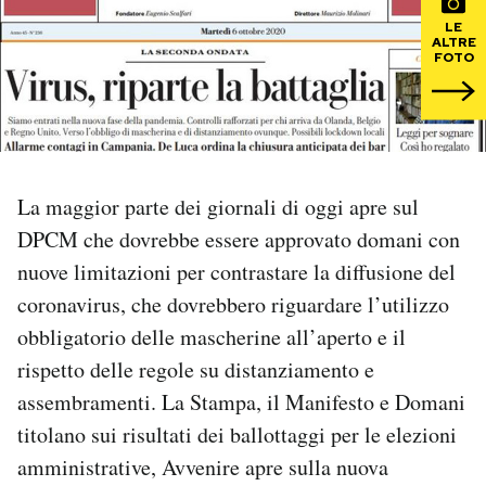
LE
ALTRE
PODCAST
FOTO
NEWSLETTER
I MIEI PREFERITI
La maggior parte dei giornali di oggi apre sul
DPCM che dovrebbe essere approvato domani con
SHOP
nuove limitazioni per contrastare la diffusione del
coronavirus, che dovrebbero riguardare l’utilizzo
CALENDARIO
obbligatorio delle mascherine all’aperto e il
rispetto delle regole su distanziamento e
assembramenti. La Stampa, il Manifesto e Domani
AREA PERSONALE
titolano sui risultati dei ballottaggi per le elezioni
Area Personale
amministrative, Avvenire apre sulla nuova
Newsletter