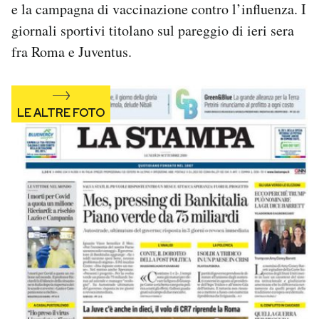
e la campagna di vaccinazione contro l’influenza. I
Notifiche mobile
giornali sportivi titolano sul pareggio di ieri sera
Regala il Post
Hai bisogno di aiuto?
fra Roma e Juventus.
Esci