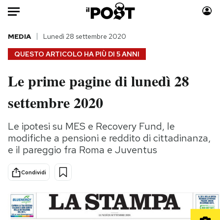
Auto
MEDIA
Lunedì 28 settembre 2020
QUESTO ARTICOLO HA PIÙ DI
5 ANNI
HOME
Le prime pagine di lunedì 28
Italia
Moda
settembre 2020
Mondo
Libri
Politica
Consumismi
Le ipotesi su MES e Recovery Fund, le
Tecnologia
Storie/Idee
modifiche a pensioni e reddito di cittadinanza,
Internet
Ok Boomer!
e il pareggio fra Roma e Juventus
Scienza
Media
Cultura
Europa
Condividi
Economia
Altrecose
Sport
Mondiali calcio 2026