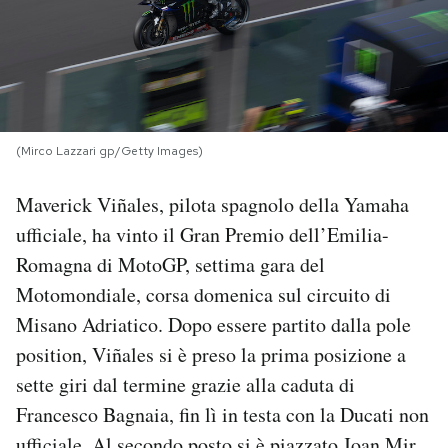
PODCAST
NEWSLETTER
(Mirco Lazzari gp/Getty Images)
I MIEI PREFERITI
Maverick Viñales, pilota spagnolo della Yamaha
ufficiale, ha vinto il Gran Premio dell’Emilia-
SHOP
Romagna di MotoGP, settima gara del
Motomondiale, corsa domenica sul circuito di
CALENDARIO
Misano Adriatico. Dopo essere partito dalla pole
position, Viñales si è preso la prima posizione a
AREA PERSONALE
sette giri dal termine grazie alla caduta di
Francesco Bagnaia, fin lì in testa con la Ducati non
Area Personale
Newsletter
ufficiale. Al secondo posto si è piazzato Joan Mir