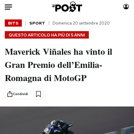
Auto
BITS
SPORT
Domenica 20 settembre 2020
QUESTO ARTICOLO HA PIÙ DI
5 ANNI
HOME
Maverick Viñales ha vinto il
Italia
Moda
Mondo
Libri
Gran Premio dell’Emilia-
Politica
Consumismi
Romagna di MotoGP
Tecnologia
Storie/Idee
Internet
Ok Boomer!
Scienza
Media
Condividi
Cultura
Europa
Economia
Altrecose
Sport
Mondiali calcio 2026