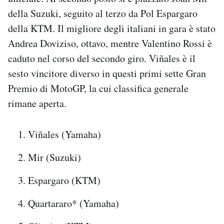
Notifiche mobile
della Suzuki, seguito al terzo da Pol Espargaro
Regala il Post
della KTM. Il migliore degli italiani in gara è stato
Hai bisogno di aiuto?
Andrea Doviziso, ottavo, mentre Valentino Rossi è
Esci
caduto nel corso del secondo giro. Viñales è il
sesto vincitore diverso in questi primi sette Gran
Premio di MotoGP, la cui classifica generale
rimane aperta.
Viñales (Yamaha)
Mir (Suzuki)
Espargaro (KTM)
Quartararo* (Yamaha)