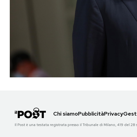
PODCAST
NEWSLETTER
I MIEI PREFERITI
SHOP
CALENDARIO
AREA PERSONALE
Chi siamo
Pubblicità
Privacy
Gesti
Il Post è una testata registrata presso il Tribunale di Milano, 419 del
Area Personale
Newsletter