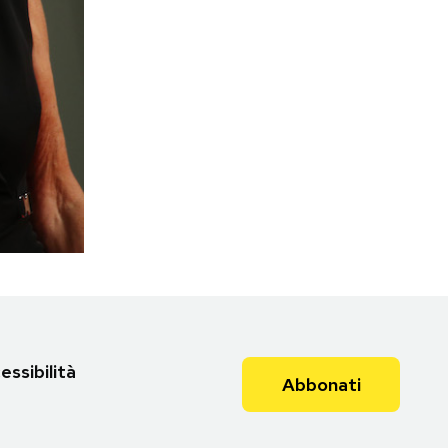
essibilità
Abbonati