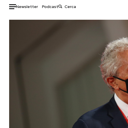
Newsletter
Podcast
Auto
HOME
Italia
Moda
Mondo
Libri
Politica
Consumismi
Tecnologia
Storie/Idee
Internet
Ok Boomer!
Scienza
Media
Cultura
Europa
Economia
Altrecose
Sport
Mondiali calcio 2026