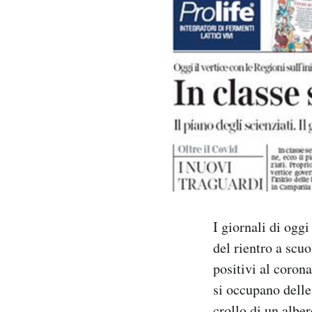
PODCAST
NEWSLETTER
I MIEI PREFERITI
SHOP
CALENDARIO
I giornali di ogg
del rientro a scuo
AREA PERSONALE
positivi al corona
si occupano delle
Area Personale
Newsletter
crollo di un albe