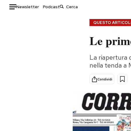
Newsletter
Podcast
Auto
QUESTO ARTICOLO
Le prime
HOME
Italia
Moda
La riapertura d
Mondo
Libri
nella tenda a 
Politica
Consumismi
Tecnologia
Storie/Idee
Condividi
Internet
Ok Boomer!
Scienza
Media
Cultura
Europa
Economia
Altrecose
Sport
Mondiali calcio 2026