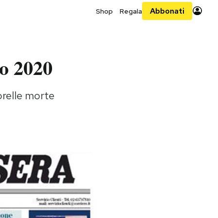
Abbonati
Shop
Regala
to 2020
sorelle morte