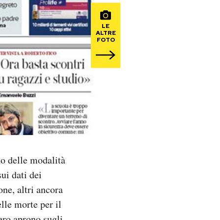
LE
ALTRE
FOTO
no delle modalità
sui dati dei
one, altri ancora
lle morte per il
ero aprono sugli