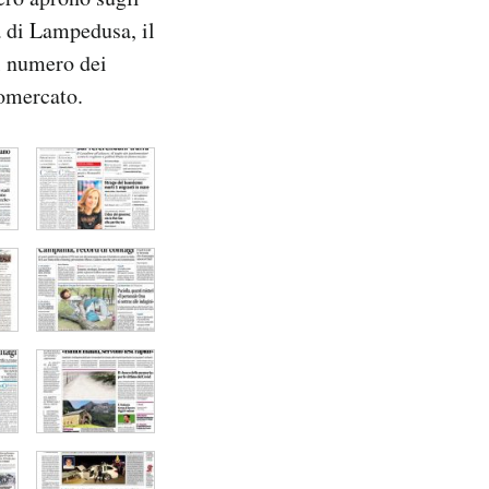
a di Lampedusa, il
el numero dei
iomercato.