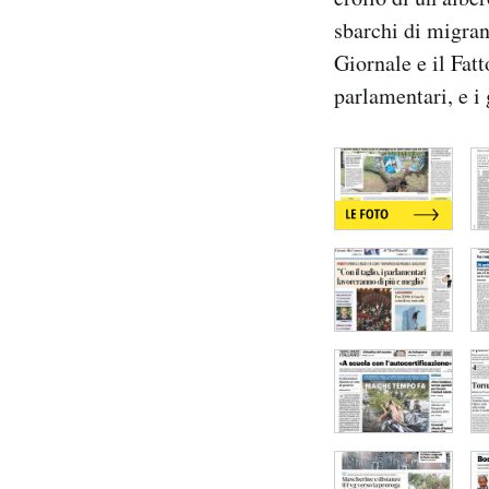
Notifiche mobile
sbarchi di migran
Regala il Post
Giornale e il Fat
Hai bisogno di aiuto?
parlamentari, e i
Esci