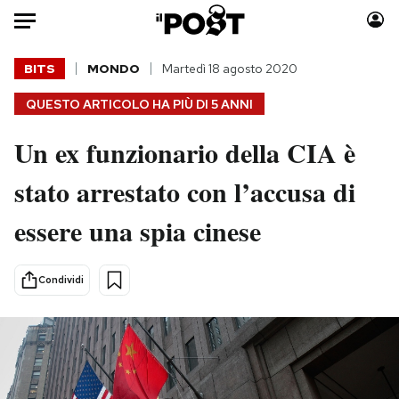
Auto
BITS
MONDO
Martedì 18 agosto 2020
QUESTO ARTICOLO HA PIÙ DI
5 ANNI
HOME
Un ex funzionario della CIA è
Italia
Moda
Mondo
Libri
stato arrestato con l’accusa di
Politica
Consumismi
essere una spia cinese
Tecnologia
Storie/Idee
Internet
Ok Boomer!
Scienza
Media
Condividi
Cultura
Europa
Economia
Altrecose
Sport
Mondiali calcio 2026