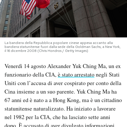
PODCAST
NEWSLETTER
La bandiera della Repubblica popolare cinese appesa accanto alla
bandiera statunitense fuori dalla sede della Goldman Sachs, a New York,
I MIEI PREFERITI
il 16 dicembre 2008 (Chris Hondros / Getty Images)
Venerdì 14 agosto Alexander Yuk Ching Ma, un ex
SHOP
funzionario della CIA,
è stato arrestato
negli Stati
Uniti con l’accusa di aver cospirato per conto della
CALENDARIO
Cina insieme a un suo parente. Yuk Ching Ma ha
67 anni ed è nato a a Hong Kong, ma è un cittadino
AREA PERSONALE
statunitense naturalizzato. Ha iniziato a lavorare
nel 1982 per la CIA, che ha lasciato sette anni
Area Personale
Newsletter
dopo. È accusato di aver divulgato informazioni