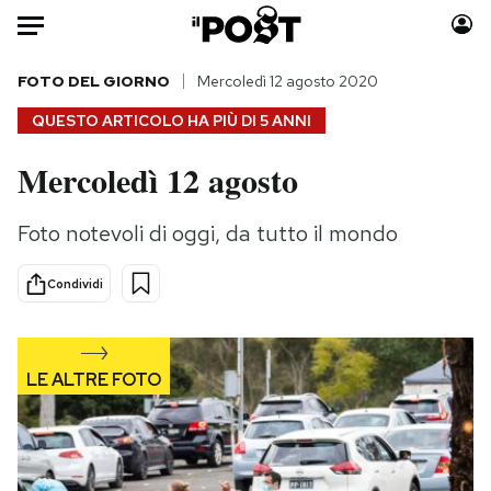
Auto
FOTO DEL GIORNO
Mercoledì 12 agosto 2020
QUESTO ARTICOLO HA PIÙ DI
5 ANNI
HOME
Mercoledì 12 agosto
Italia
Moda
Mondo
Libri
Foto notevoli di oggi, da tutto il mondo
Politica
Consumismi
Tecnologia
Storie/Idee
Condividi
Internet
Ok Boomer!
Scienza
Media
Cultura
Europa
Economia
Altrecose
Sport
Mondiali calcio 2026