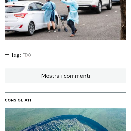
PODCAST
NEWSLETTER
I MIEI PREFERITI
Tag:
FDO
SHOP
Mostra i commenti
CALENDARIO
CONSIGLIATI
AREA PERSONALE
Area Personale
Newsletter