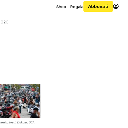
Abbonati
Shop
Regala
2020
turgis, South Dakota, USA