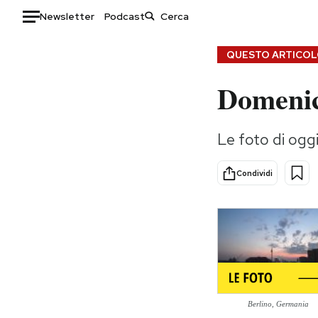
Newsletter
Podcast
Auto
QUESTO ARTICOLO
Domenic
HOME
Italia
Moda
Le foto di ogg
Mondo
Libri
Politica
Consumismi
Condividi
Tecnologia
Storie/Idee
Internet
Ok Boomer!
Scienza
Media
Cultura
Europa
Economia
Altrecose
Sport
Mondiali calcio 2026
Berlino, Germania