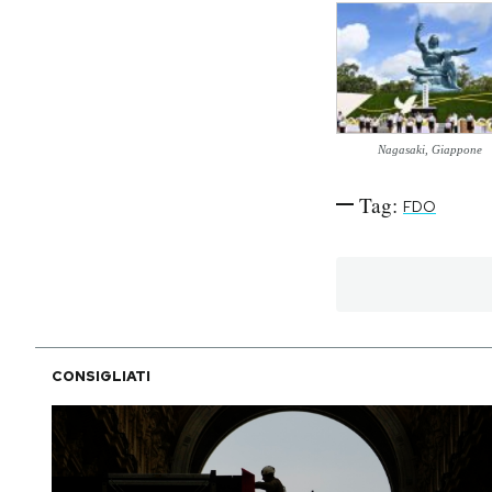
PODCAST
NEWSLETTER
Nagasaki, Giappone
I MIEI PREFERITI
Tag:
FDO
SHOP
CALENDARIO
CONSIGLIATI
AREA PERSONALE
Area Personale
Newsletter