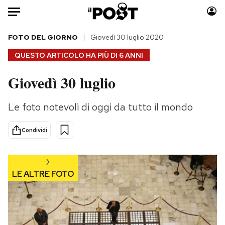
Auto
FOTO DEL GIORNO
Giovedì 30 luglio 2020
QUESTO ARTICOLO HA PIÙ DI
6 ANNI
HOME
Giovedì 30 luglio
Italia
Moda
Mondo
Libri
Le foto notevoli di oggi da tutto il mondo
Politica
Consumismi
Tecnologia
Storie/Idee
Condividi
Internet
Ok Boomer!
Scienza
Media
Cultura
Europa
Economia
Altrecose
Sport
Mondiali calcio 2026