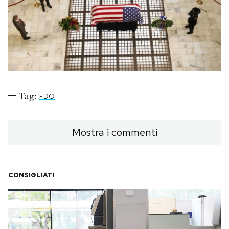
PODCAST
NEWSLETTER
I MIEI PREFERITI
Tag:
FDO
SHOP
Mostra i commenti
CALENDARIO
CONSIGLIATI
AREA PERSONALE
Area Personale
Newsletter