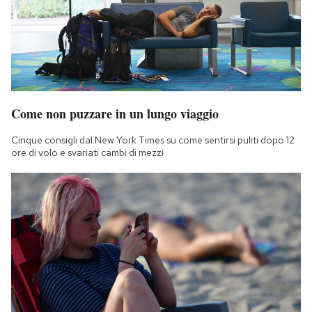
Notifiche mobile
Regala il Post
Hai bisogno di aiuto?
Esci
Come non puzzare in un lungo viaggio
Cinque consigli dal New York Times su come sentirsi puliti dopo 12
ore di volo e svariati cambi di mezzi