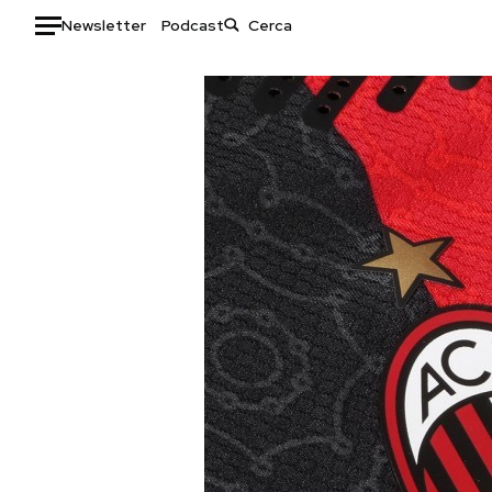
Newsletter
Podcast
Auto
HOME
Italia
Moda
Mondo
Libri
Politica
Consumismi
Tecnologia
Storie/Idee
Internet
Ok Boomer!
Scienza
Media
Cultura
Europa
Economia
Altrecose
Sport
Mondiali calcio 2026