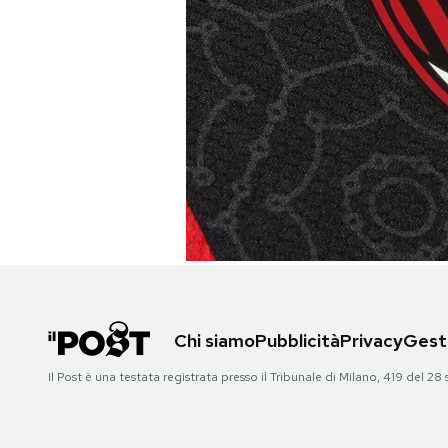
PODCAST
NEWSLETTER
I MIEI PREFERITI
SHOP
CALENDARIO
Chi siamo
Pubblicità
Privacy
Gesti
AREA PERSONALE
Il Post è una testata registrata presso il Tribunale di Milano, 419 del
Area Personale
Newsletter