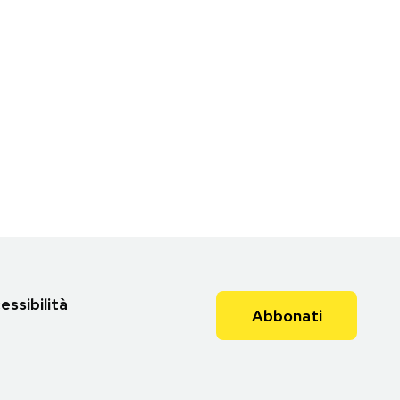
essibilità
Abbonati