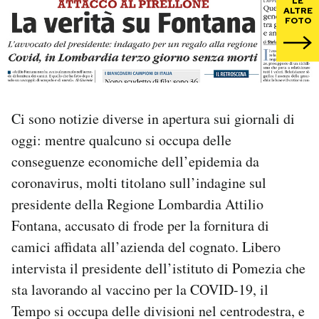
LE
ALTRE
FOTO
PODCAST
NEWSLETTER
Ci sono notizie diverse in apertura sui giornali di
I MIEI PREFERITI
oggi: mentre qualcuno si occupa delle
conseguenze economiche dell’epidemia da
SHOP
coronavirus, molti titolano sull’indagine sul
presidente della Regione Lombardia Attilio
CALENDARIO
Fontana, accusato di frode per la fornitura di
camici affidata all’azienda del cognato. Libero
AREA PERSONALE
intervista il presidente dell’istituto di Pomezia che
sta lavorando al vaccino per la COVID-19, il
Area Personale
Tempo si occupa delle divisioni nel centrodestra, e
Newsletter