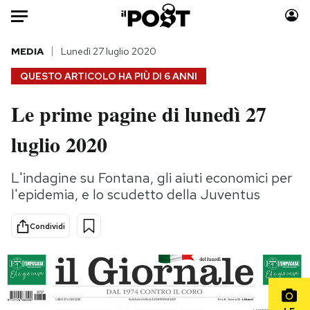
Auto
MEDIA
Lunedì 27 luglio 2020
QUESTO ARTICOLO HA PIÙ DI
6 ANNI
HOME
Le prime pagine di lunedì 27
Italia
Moda
luglio 2020
Mondo
Libri
Politica
Consumismi
L'indagine su Fontana, gli aiuti economici per
Tecnologia
Storie/Idee
l'epidemia, e lo scudetto della Juventus
Internet
Ok Boomer!
Scienza
Media
Condividi
Cultura
Europa
Economia
Altrecose
Sport
Mondiali calcio 2026