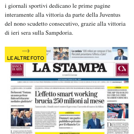
i giornali sportivi dedicano le prime pagine
Notifiche mobile
Regala il Post
interamente alla vittoria da parte della Juventus
Hai bisogno di aiuto?
del nono scudetto consecutivo, grazie alla vittoria
Esci
di ieri sera sulla Sampdoria.