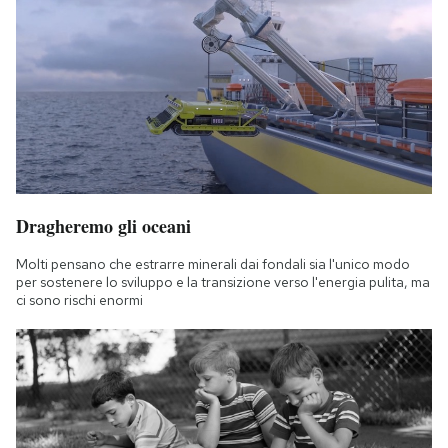
Dragheremo gli oceani
Molti pensano che estrarre minerali dai fondali sia l'unico modo
per sostenere lo sviluppo e la transizione verso l'energia pulita, ma
ci sono rischi enormi