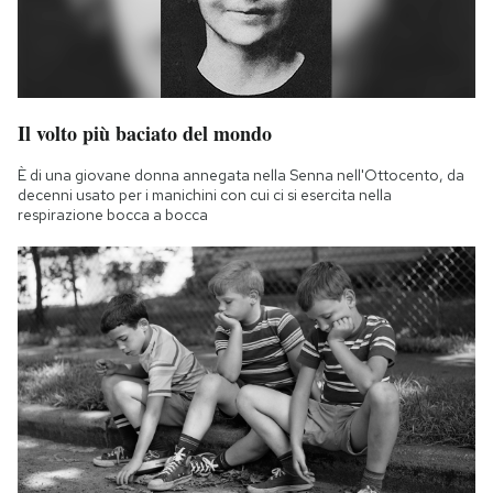
Il volto più baciato del mondo
È di una giovane donna annegata nella Senna nell'Ottocento, da
decenni usato per i manichini con cui ci si esercita nella
respirazione bocca a bocca