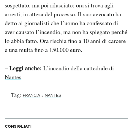
sospettato, ma poi rilasciato: ora si trova agli
Notifiche mobile
Regala il Post
arresti, in attesa del processo. Il suo avvocato ha
Hai bisogno di aiuto?
detto ai giornalisti che l’uomo ha confessato di
Esci
aver causato l’incendio, ma non ha spiegato perché
lo abbia fatto. Ora rischia fino a 10 anni di carcere
e una multa fino a 150.000 euro.
– Leggi anche:
L’incendio della cattedrale di
Nantes
Tag:
-
FRANCIA
NANTES
CONSIGLIATI