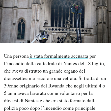
PODCAST
NEWSLETTER
I MIEI PREFERITI
Una persona
è stata formalmente accusata
per
SHOP
l’incendio della cattedrale di Nantes del 18 luglio,
che aveva distrutto un grande organo del
CALENDARIO
diciassettesimo secolo e una vetrata. Si tratta di un
39enne originario del Rwanda che negli ultimi 4 o
AREA PERSONALE
5 anni aveva lavorato come volontario per la
diocesi di Nantes e che era stato fermato dalla
Area Personale
polizia poco dopo l’incendio come principale
Newsletter