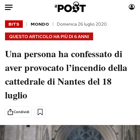
Auto
BITS
MONDO
Domenica 26 luglio 2020
QUESTO ARTICOLO HA PIÙ DI
6 ANNI
HOME
Una persona ha confessato di
Italia
Moda
Mondo
Libri
aver provocato l’incendio della
Politica
Consumismi
cattedrale di Nantes del 18
Tecnologia
Storie/Idee
Internet
Ok Boomer!
luglio
Scienza
Media
Cultura
Europa
Condividi
Economia
Altrecose
Sport
Mondiali calcio 2026